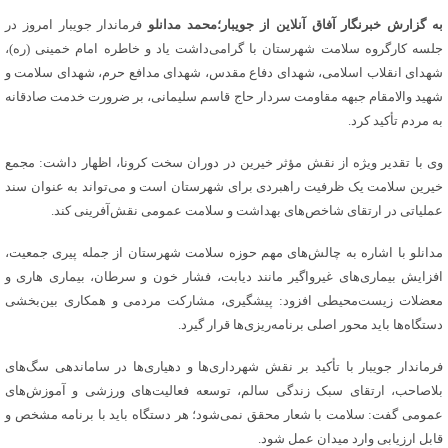
به گزارش خبرنگار آفاق آنلاین از جویبار؛محمد مدانلو
فرماندار جویبار امروز در
جلسه کارگروه سلامت شهرستان با گرامی‌داشت یاد و خاطره امام خمینی (ره)،
شهدای انقلاب اسلامی، شهدای دفاع مقدس، شهدای مدافع حرم، شهدای سلامت و
شهید
والامقام جبهه مقاومت سردار حاج قاسم سلیمانی، بر ضرورت خدمت صادقانه
به مردم تأکید کرد.
وی با تقدیر ویژه از نقش مؤثر خیرین در دوران سخت کرونا، اظهار داشت: مجمع
خیرین سلامت یک ظرفیت راهبردی برای شهرستان است و می‌تواند به عنوان سند
عملیاتی در ارتقای شاخص‌های بهداشت و سلامت عمومی نقش‌آفرینی کند.
مدانلو با اشاره به چالش‌های مهم حوزه سلامت شهرستان از جمله پیری جمعیت،
افزایش بیماری‌های غیرواگیر مانند دیابت، فشار خون و سرطان، بیماری هاری و
معضلات زیست‌محیطی افزود: پیشگیری، مشارکت مردمی و همکاری بین‌بخشی
دستگاه‌ها باید محور اصلی برنامه‌ریزی‌ها قرار گیرد.
فرماندار جویبار با تأکید بر نقش شهرداری‌ها و دهیاری‌ها در ساماندهی سگ‌های
بلاصاحب، ارتقای سبک زندگی سالم، توسعه فعالیت‌های ورزشی و آموزش‌های
عمومی گفت: سلامت با شعار محقق نمی‌شود؛ هر دستگاه باید با برنامه مشخص و
قابل ارزیابی وارد میدان عمل شود.