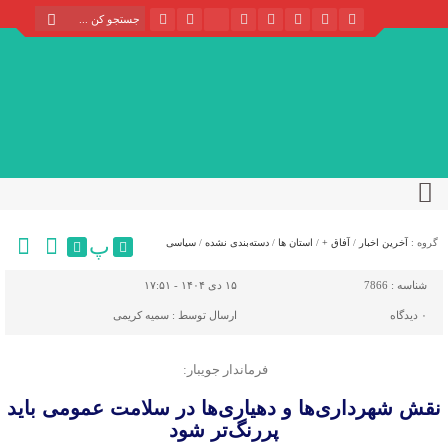
پ
گروه :
آخرین اخبار
/
آفاق +
/
استان ها
/
دسته‌بندی نشده
/
سیاسی
شناسه :
7866
۱۵ دی ۱۴۰۴ - ۱۷:۵۱
۰
دیدگاه
ارسال توسط :
سمیه کریمی
فرماندار جویبار:
نقش شهرداری‌ها و دهیاری‌ها در سلامت عمومی باید
پررنگ‌تر شود