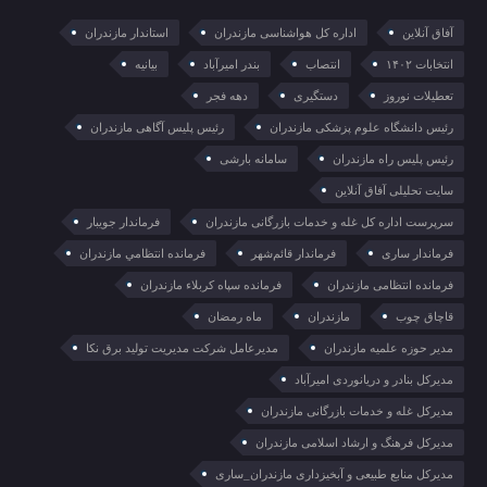
آفاق آنلاین
اداره کل هواشناسی مازندران
استاندار مازندران
انتخابات ۱۴۰۲
انتصاب
بندر امیرآباد
بیانیه
تعطیلات نوروز
دستگیری
دهه فجر
رئیس دانشگاه علوم پزشکی مازندران
رئیس پلیس آگاهی مازندران
رئیس پلیس راه مازندران
سامانه بارشی
سایت تحلیلی آفاق آنلاین
سرپرست اداره کل غله و خدمات بازرگانی مازندران
فرماندار جویبار
فرماندار ساری
فرماندار قائم‌شهر
فرمانده انتظامي مازندران
فرمانده انتظامی مازندران
فرمانده سپاه کربلاء مازندران
قاچاق چوب
مازندران
ماه رمضان
مدیر حوزه علمیه مازندران
مدیرعامل شرکت مدیریت تولید برق نکا
مدیرکل بنادر و دریانوردی امیرآباد
مدیرکل غله و خدمات بازرگانی مازندران
مدیرکل فرهنگ و ارشاد اسلامی مازندران
مدیرکل منابع طبیعی و آبخیزداری مازندران_ساری