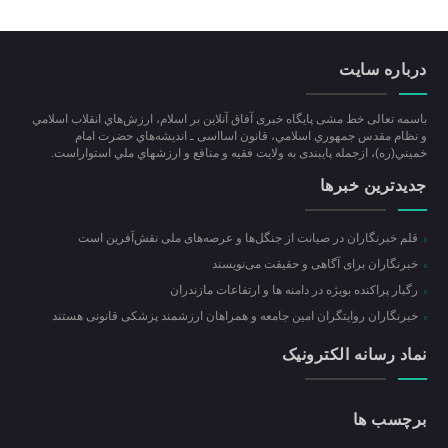
درباره سایت
باسمه تعالی خط مشی پایگاه خبری آفاق آنلاین بر اسلام، ارزش‌هاي انقلاب اسلامي
و نظام مقدس جمهوري اسلامي، قانون اسااسی ـ انديشه‌هاي حضرت امام
خميني(ره)، ازجمله پایبندی به ولايت فقيه و منافع و ارزشهاي ملي استواراست.
جدیدترین خبرها
قلم خبرنگاران در صیانت از جنگل‌ها و عرصه‌های ملی نقش‌آفرین است
خبرنگاران برای آگاهی و حقیقت می‌نویسند
رگبار پراکنده بویژه در دامنه ها و ارتفاعات مازندران
خبرنگاران روایتگران امین جامعه و همراهان ارزشمند پزشکی قانونی هستند
نماد رسانه الکترونیک
برچسب ها