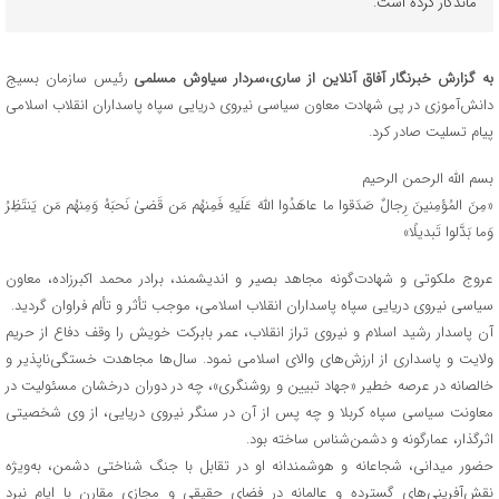
ماندگار کرده است.
به گزارش خبرنگار آفاق آنلاین از ساری،
سردار سیاوش مسلمی
رئیس سازمان بسیج
دانش‌آموزی در پی شهادت معاون سیاسی نیروی دریایی سپاه پاسداران انقلاب اسلامی
پیام تسلیت صادر کرد.
بسم الله الرحمن الرحیم
«مِنَ المُؤمِنینَ رِجالٌ صَدَقوا ما عاهَدُوا اللَّهَ عَلَیهِ فَمِنهُم مَن قَضیٰ نَحبَهُ وَمِنهُم مَن یَنتَظِرُ
وَما بَدَّلوا تَبدیلًا»
عروج ملکوتی و شهادت‌گونه مجاهد بصیر و اندیشمند، برادر محمد اکبرزاده، معاون
سیاسی نیروی دریایی سپاه پاسداران انقلاب اسلامی، موجب تأثر و تألم فراوان گردید.
آن پاسدار رشید اسلام و نیروی تراز انقلاب، عمر بابرکت خویش را وقف دفاع از حریم
ولایت و پاسداری از ارزش‌های والای اسلامی نمود. سال‌ها مجاهدت خستگی‌ناپذیر و
خالصانه در عرصه خطیر «جهاد تبیین و روشنگری»، چه در دوران درخشان مسئولیت در
معاونت سیاسی سپاه کربلا و چه پس از آن در سنگر نیروی دریایی، از وی شخصیتی
اثرگذار، عمارگونه و دشمن‌شناس ساخته بود.
حضور میدانی، شجاعانه و هوشمندانه او در تقابل با جنگ شناختی دشمن، به‌ویژه
نقش‌آفرینی‌های گسترده و عالمانه در فضای حقیقی و مجازی مقارن با ایام نبرد