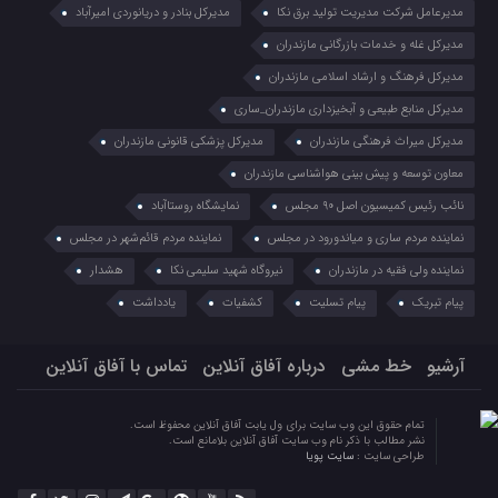
مدیرعامل شرکت مدیریت تولید برق نکا
مدیرکل بنادر و دریانوردی امیرآباد
مدیرکل غله و خدمات بازرگانی مازندران
مدیرکل فرهنگ و ارشاد اسلامی مازندران
مدیرکل منابع طبیعی و آبخیزداری مازندران_ساری
مدیرکل میراث فرهنگی مازندران
مدیرکل پزشکی قانونی مازندران
معاون توسعه و پیش بینی هواشناسی مازندران
نائب رئیس کمیسیون اصل ۹۰ مجلس
نمایشگاه روستا‌آباد
نماینده مردم ساری و میاندورود در مجلس
نماینده مردم قائم‌شهر در مجلس
نماینده ولی فقیه در مازندران
نیروگاه شهید سلیمی نکا
هشدار
پیام تبریک
پیام تسلیت
کشفیات
یادداشت
آرشیو
خط مشی
درباره آفاق آنلاین
تماس با آفاق آنلاین
تمام حقوق این وب سایت برای ول یابت آفاق آنلاین محفوظ است.
نشر مطالب با ذکر نام وب سایت آفاق آنلاین بلامانع است.
طراحی سایت :
سایت پویا