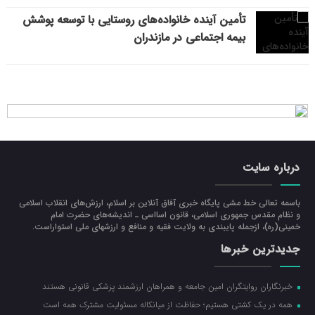
تأمین آینده خانواده‌های روستایی با توسعه پوشش
بیمه اجتماعی در مازندران
درباره سایت
باسمه تعالی خط مشی پایگاه خبری آفاق آنلاین بر اسلام، ارزش‌هاي انقلاب اسلامي
و نظام مقدس جمهوري اسلامي، قانون اسااسی ـ انديشه‌هاي حضرت امام
خميني(ره)، ازجمله پایبندی به ولايت فقيه و منافع و ارزشهاي ملي استواراست.
جدیدترین خبرها
خبرنگاران روایتگران امین جامعه و همراهان ارزشمند پزشکی قانونی هستند
همه در یک کشتی هستیم؛ حفاظت از میانکاله مسئولیت مشترک همه است