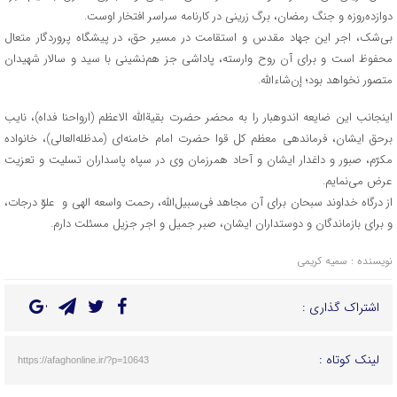
دوازده‌روزه و جنگ رمضان، برگ زرینی در کارنامه سراسر افتخار اوست.
بی‌شک، اجر این جهاد مقدس و استقامت در مسیر حق، در پیشگاه پروردگار متعال
محفوظ است و برای آن روح وارسته، پاداشی جز هم‌نشینی با سید و سالار شهیدان
متصور نخواهد بود؛ إن‌شاءالله.
اینجانب این ضایعه اندوهبار را به محضر حضرت بقیة‌الله الاعظم (ارواحنا فداه)، نایب
برحق ایشان، فرماندهی معظم کل قوا حضرت امام خامنه‌ای (مدظله‌العالی)، خانواده
مکرّم، صبور و داغدار ایشان و آحاد همرزمان وی در سپاه پاسداران تسلیت و تعزیت
عرض می‌نمایم.
از درگاه خداوند سبحان برای آن مجاهد فی‌سبیل‌الله، رحمت واسعه الهی و علوّ درجات،
و برای بازماندگان و دوستداران ایشان، صبر جمیل و اجر جزیل مسئلت دارم.
نویسنده : سمیه کریمی
اشتراک گذاری :
لینک کوتاه :
https://afaghonline.ir/?p=10643