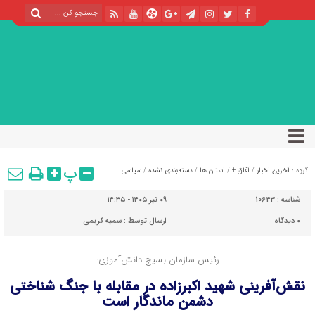
پ
گروه :
آخرین اخبار
/
آفاق +
/
استان ها
/
دسته‌بندی نشده
/
سیاسی
شناسه :
10643
۰۹ تیر ۱۴۰۵ - ۱۴:۳۵
۰
دیدگاه
ارسال توسط :
سمیه کریمی
رئیس سازمان بسیج دانش‌آموزی:
نقش‌آفرینی شهید اکبرزاده در مقابله با جنگ شناختی
دشمن ماندگار است