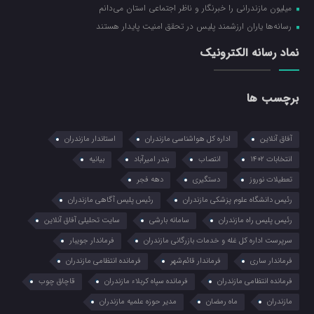
میلیون مازندرانی را خبرنگار و ناظر اجتماعی استان می‌دانم
رسانه‌ها یاران ارزشمند پلیس در تحقق امنیت پایدار هستند
نماد رسانه الکترونیک
برچسب ها
آفاق آنلاین
اداره کل هواشناسی مازندران
استاندار مازندران
انتخابات ۱۴۰۲
انتصاب
بندر امیرآباد
بیانیه
تعطیلات نوروز
دستگیری
دهه فجر
رئیس دانشگاه علوم پزشکی مازندران
رئیس پلیس آگاهی مازندران
رئیس پلیس راه مازندران
سامانه بارشی
سایت تحلیلی آفاق آنلاین
سرپرست اداره کل غله و خدمات بازرگانی مازندران
فرماندار جویبار
فرماندار ساری
فرماندار قائم‌شهر
فرمانده انتظامي مازندران
فرمانده انتظامی مازندران
فرمانده سپاه کربلاء مازندران
قاچاق چوب
مازندران
ماه رمضان
مدیر حوزه علمیه مازندران