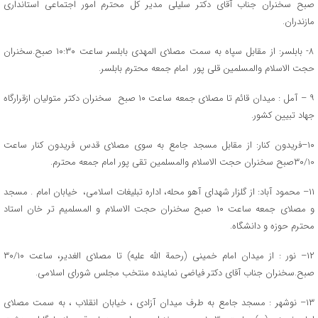
صبح سخنران جناب آقای دکتر سلیلی مدیر کل محترم امور اجتماعی استانداری
مازندران.
۸- بابلسر: از مقابل سپاه به سمت مصلای المهدی بابلسر ساعت ۱۰:۳۰ صبح.سخنران
حجت الاسلام والمسلمین قلی پور امام جمعه محترم بابلسر.
۹ – آمل : میدان قائم تا مصلای جمعه ساعت ۱۰ صبح سخنران دکتر متولیان ازقرارگاه
جهاد تبیین کشور.
۱۰–فریدون کنار: از مقابل مسجد جامع به سوی مصلای قدس فریدون کنار ساعت
۳۰/10صبح سخنران حجت الاسلام والمسلمین تقی پور امام جمعه محترم.
۱۱– محمود آباد: از گلزار شهدای آهو محله، اداره تبلیغات اسلامی، خیابان امام . مسجد
و مصلای جمعه ساعت ۱۰ صبح سخنران حجت الاسلام و المسلمیم تر خان استاد
محترم حوزه و دانشگاه.
۱۲– نور : از میدان امام خمینی (رحمة الله علیه) تا مصلای الغدیر، ساعت ۳۰/۱۰
صبح.سخنران جناب آقای دکتر فیاضی نماینده منتخب مجلس شورای اسلامی.
۱۳– نوشهر : مسجد جامع به طرف میدان آزادی ، خیابان انقلاب ، به سمت مصلای