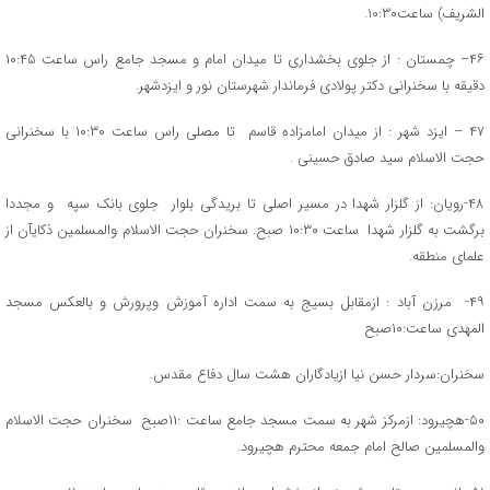
الشریف) ساعت10:۳۰.
۴۶– چمستان : از جلوی بخشداری تا میدان امام و مسجد جامع راس ساعت ۱۰:۴۵
دقیقه با سخنرانی دکتر پولادی فرماندار شهرستان نور و ایزدشهر.
۴۷ – ایزد شهر : از میدان امامزاده قاسم تا مصلی راس ساعت ۱۰:۳۰ با سخنرانی
حجت الاسلام سید صادق حسینی .
۴۸-رویان: از گلزار شهدا در مسیر اصلی تا بریدگی بلوار جلوی بانک سپه و مجددا
برگشت به گلزار شهدا ساعت ۱۰:۳۰ صبح. سخنران حجت الاسلام والمسلمین ذکایآن از
علمای منطقه.
۴۹- مرزن آباد : ازمقابل بسیج به سمت اداره آموزش وپرورش و بالعکس مسجد
المهدی ساعت:۱۰صبح
سخنران:سردار حسن نیا ازیادگاران هشت سال دفاع مقدس.
۵۰-هچیرود: ازمرکز شهر به سمت مسجد جامع ساعت :۱۱صبح سخنران حجت الاسلام
والمسلمین صالح امام جمعه محترم هچیرود.