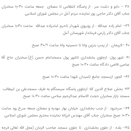
۳۸ – دابو و دشت سر : از پاسگاه انتظامی تا مصلای جمعه ساعت ۱۰ِ:۳۰ سخنران
جناب آقای دکتر حاجی پور نماینده مردم آمل در مجلس شورای اسلامی.
۳۹– امام زاده عبدالله : از روبروی شهردار تاحرم امامزاده عبدالله ساعت ۱۰ِ۳۰ سخنران
جناب آقای دکتر زارعی فرماندار شهرستان آمل.
۴۰ –لاریجان : از پمپ بنزین وانا تا حسینیه وانا ساعت ۳۰/۹ صبح.
۴۱ -شهر پول: ازجلوی بخشداری تاشهر پول مسجدامام حسن (ع).سخنران حاج آقا
عباسی قاضی دادگاه ساغت ۱۰:۳۰ صبح.
۴۲– کجور: ازمسجد جامع تامیدان شهدا ساغت ۱۰:۳۰ صبح.
۴۳- بخش صلاح الدین کلا: ازجلوی پاسگاه سیسنگام به طرف مسجدعلی بن ابیطالب
مسجد بازار سخنران حجت الاسلام عبدالرحیم سلامی ساغت ۱۰:۳۰ صبح..
۴۴– سرخرود : از جنب بخشداری. خیابان بهار. مهدیه و مصلای جمعه سرخ رود ساعت
۱۰:۳۰ صبح سخنران جناب آقای مهندس فرزانه نماینده محترم مجلس شورای اسلامی.
۴۵– بلده : از جلوی بخشداری تا جلوی مسجد صاحب الزمان (عجل الله تعالی فرجه