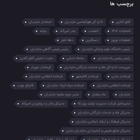
برچسب ها
آفاق آنلاین
اداره کل هواشناسی مازندران
استاندار مازندران
انتخابات ۱۴۰۲
انتصاب
بندر امیرآباد
بیانیه
تعطیلات نوروز
دستگیری
دهه فجر
رئیس دانشگاه علوم پزشکی مازندران
رئیس پلیس آگاهی مازندران
رئیس پلیس راه مازندران
سامانه بارشی
سایت تحلیلی آفاق آنلاین
سرپرست اداره کل غله و خدمات بازرگانی مازندران
فرماندار جویبار
فرماندار ساری
فرماندار قائم‌شهر
فرمانده انتظامي مازندران
فرمانده انتظامی مازندران
فرمانده سپاه کربلاء مازندران
قاچاق چوب
مازندران
ماه رمضان
مدیر حوزه علمیه مازندران
مدیرعامل شرکت مدیریت تولید برق نکا
مدیرکل بنادر و دریانوردی امیرآباد
مدیرکل غله و خدمات بازرگانی مازندران
مدیرکل فرهنگ و ارشاد اسلامی مازندران
مدیرکل منابع طبیعی و آبخیزداری مازندران_ساری
مدیرکل میراث فرهنگی مازندران
مدیرکل پزشکی قانونی مازندران