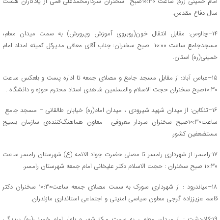
امام خمینی (ره) ساعت ۱۰:30صبح سخنران سردارمحمدعلی قمی از یادگاران هشت
سال دفاع مقدس.
۱۴–چالوس: مقابل انتقال خون(روبروی آموزش وپرورش) به سمت میدان معلم،
مسجدجامع ساعت ۱۰:۰۰ صبح سخنران: جناب آقای معافی مدیرکل کمیته امداد امام
خمینی(ره) استان.
۱۵–عباس آباد: از مقابل مسجد جامع و مصلای جمعه تا اداره پست و بلعکس ساعت
۱۰:30صبح سخنران حجت الاسلام والمسلمین شاهدی استاد محترم حوزه و دانشگاه .
۱۶–تنکابن: از میدان شهید شیرودی ، میدان امام(ره) خیابان طالقانی – مسجد جامع
ساعت10:30صبح سخنران سردار معروفی معاون هماهنگ‌کننده‌ی سازمان بسیج
مستضعفین کشور.
۱۷-رامسر: از شهرداری رامسر تا مصلی حضرت جواد الائمه (ع) شهرستان رامسر ساعت
۱۰:۳۰ صبح سخنران : حجت الاسلام دکتر علیخانی امام جمعه شهرستان رامسر.
۱۸–میاندرود : از شهرداری سورک به سمت مصلای جمعه ساعت10:۳۰ سخنران دکتر
قاسم عزیززاده گرجی معاون سیاسی امنیتی و اجتماعی استانداری مازندران.
۱۹-کلاردشت : از میدان معلم ، به سمت مرکز شهر و بلوار امام خمینی(ره) بریدگی