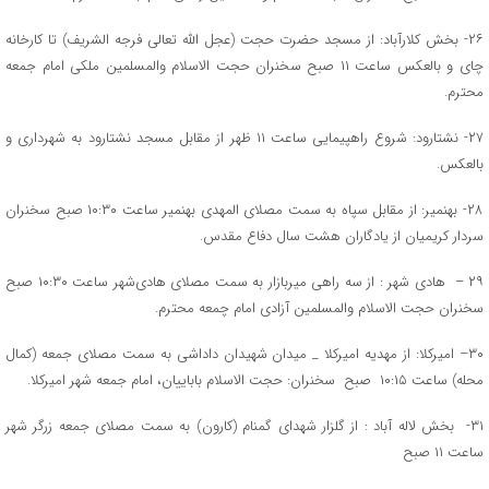
۲۶- بخش کلارآباد: از مسجد حضرت حجت (عجل الله تعالی فرجه الشریف) تا کارخانه
چای و بالعکس ساعت ۱۱ صبح سخنران حجت الاسلام والمسلمین ملکی امام جمعه
محترم.
۲۷- نشتارود: شروع راهپیمایی ساعت ۱۱ ظهر از مقابل مسجد نشتارود به شهرداری و
بالعکس.
۲۸- بهنمیر: از مقابل سپاه به سمت مصلای المهدی بهنمیر ساعت ۱۰:۳۰ صبح سخنران
سردار کریمیان از یادگاران هشت سال دفاع مقدس.
۲۹ – هادی شهر : از سه راهی میربازار به‌ سمت مصلای هادی‌شهر ساعت ۱۰:۳۰ صبح
سخنران حجت الاسلام والمسلمین آزادی امام چمعه محترم.
۳۰– امیرکلا: از مهدیه امیرکلا _ میدان شهیدان داداشی به سمت مصلای جمعه (کمال
محله) ساعت ۱۰:۱۵ صبح سخنران: حجت الاسلام باباییان، امام جمعه شهر امیرکلا.
۳۱- بخش لاله آباد : از گلزار شهدای گمنام (کارون) به سمت مصلای جمعه زرگر شهر
ساعت ۱۱ صبح