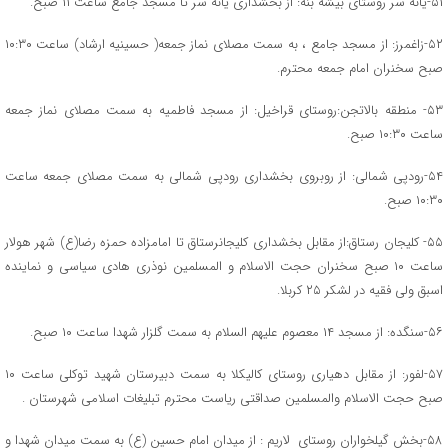
۵۱-یانه سر روستای بیشه بنه: از بخشداری یانه سر تا مسجد جامع ساعت ۱۱ صبح.
۵۲-زاغمرز: از مسجد جامع ، به سمت مصلای نماز جمعه( حسینیه ارشاد) ساعت ۱۰:۳۰
صبح سخنران امام جمعه محترم.
۵۳- منطقه بالاتجن:روستای قراخیل: از مسجد فاطمیه به سمت مصلای نماز جمعه
ساعت ۱۰:۳۰ صبح.
۵۴-رودپی شمالی: از روبروی بخشداری رودپی شمالی به سمت مصلای جمعه ساعت
۱۰:۳۰ صبح.
۵۵- کلیجان رستاق:از مقابل بخشداری کلیجانرستاق تا امامزاده حمزه رضا(ع) شهر هولار
ساعت ۱۰ صبح سخنران حجت الاسلام و المسلمین نوذری هادی سیاسی و نماینده
اسبق ولی فقیه در لشکر ۲۵ کربلا.
۵۶-سنگده: از مسجد ۱۴ معصوم علیهم السلام به سمت گلزار شهدا ساعت ۱۰ صبح.
۵۷-لفور: از مقابل دهیاری روستای کالیکلا به سمت دبیرستان شهید توکلی ساعت ۱۰
صبح حجت الاسلام والمسلمین صداقتی ریاست محترم تبلیغات اسلامی شهرستان .
۵۸-بخش گیلخواران روستای لاریم : از میدان امام حسین (ع) به سمت میدان شهدا و