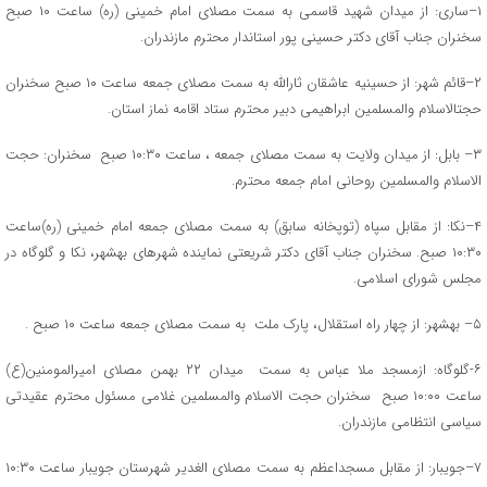
۱–ساری: از میدان شهید قاسمی به سمت مصلای امام خمینی (ره) ساعت ۱۰ صبح
سخنران جناب آقای دکتر حسینی پور استاندار محترم مازندران.
۲–قائم شهر: از حسینیه عاشقان ثارالله به سمت مصلای جمعه ساعت ۱۰ صبح سخنران
حجتالاسلام والمسلمین ابراهیمی دبیر محترم ستاد اقامه نماز استان.
۳– بابل: از میدان ولایت به سمت مصلای جمعه ، ساعت ۱۰:۳۰ صبح سخنران: حجت
الاسلام والمسلمین روحانی امام جمعه محترم.
۴–نکا: از مقابل سپاه (توپخانه سابق) به سمت مصلای جمعه امام خمینی (ره)ساعت
۱۰:۳۰ صبح. سخنران جناب آقای دکتر شریعتی نماینده شهرهای بهشهر، نکا و گلوگاه در
مجلس شورای اسلامی.
۵– بهشهر: از چهار راه استقلال، پارک ملت به سمت مصلای جمعه ساعت ۱۰ صبح .
۶-گلوگاه: ازمسجد ملا عباس به سمت میدان ۲۲ بهمن مصلای امیرالمومنین(ع)
ساعت ۱۰:۰۰ صبح سخنران حجت الاسلام والمسلمین غلامی مسئول محترم عقیدتی
سیاسی انتظامی مازندران.
۷–جویبار: از مقابل مسجداعظم به سمت مصلای الغدیر شهرستان جویبار ساعت ۱۰:۳۰