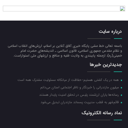
درباره سایت
باسمه تعالی خط مشی پایگاه خبری آفاق آنلاین بر اسلام، ارزش‌هاي انقلاب اسلامي
و نظام مقدس جمهوري اسلامي، قانون اسااسی ـ انديشه‌هاي حضرت امام
خميني(ره)، ازجمله پایبندی به ولايت فقيه و منافع و ارزشهاي ملي استواراست.
جدیدترین خبرها
همه در یک کشتی هستیم؛ حفاظت از میانکاله مسئولیت مشترک همه است
میلیون مازندرانی را خبرنگار و ناظر اجتماعی استان می‌دانم
رسانه‌ها یاران ارزشمند پلیس در تحقق امنیت پایدار هستند
قائم‌شهر به قطب مدیریت پسماند مازندران تبدیل می‌شود
نماد رسانه الکترونیک