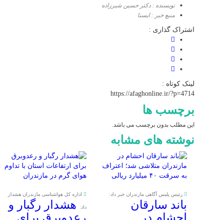
نویسنده : دکتر حسین شیرزاده
منبع خبر : ایسنا
اشتراک گذاری :
لینک کوتاه :
https://afaghonline.ir/?p=4714
برچسب ها
این مطلب بدون برچسب می باشد.
نوشته های مشابه
رئیس پلیس آگاهی مازندران خبر داد:
اداره کل هواشناسی مازندران هشدار
باند سارقان
هشدار رگبار و
داد:
احشام در
رعدوبرق برای