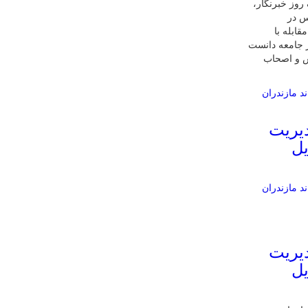
 روز خبرنگار،
س در
ابله با
 جامعه دانست
یس و اصحاب
یریت
یل
یریت
یل