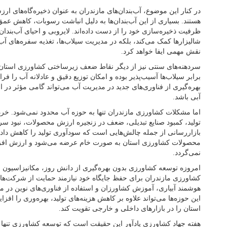
در کنار این موضوع، آب‌بندان‌های مازندران به عنوان ذخیره‌گاه‌های ار
هستند. بسیاری از این آب‌بندان‌ها به دلیل انباشت رسوبات، کاهش ع
ظرفیت ذخیره‌سازی خود را از دست داده‌اند. لایروبی و احیای آب‌بندان‌ها
شالیزارها کمک می‌کند، بلکه در مدیریت سیلاب‌ها، تغذیه سفره‌های 
نقش مهمی ایفا خواهد کرد.
سردهنه‌های سنتی نیز از دیگر نقاط ضعف زیرساختی کشاورزی استان هس
برابر سیلاب‌ها آسیب‌پذیر بوده و امکان توزیع دقیق و عادلانه آب را فر
بهره‌گیری از فناوری‌های جدید در مدیریت آب می‌تواند گامی مؤثر در
آبی باشد.
اما مشکلات کشاورزی مازندران تنها به حوزه آب محدود نمی‌شود. خرد
تولید، کمبود صنایع تبدیلی، ضعف در زنجیره ارزش محصولات، نبود سر
بازاررسانی از جمله چالش‌هایی است که سودآوری تولید را کاهش داد
محصولات کشاورزی استان به صورت خام عرضه می‌شود و ارزش افزود
نمی‌گردد.
امروزه توسعه کشاورزی بدون بهره‌گیری از دانش روز، مکانیزاسیون و 
کشاورزی مازندران برای حفظ جایگاه خود نیازمند حمایت از شرکت‌های
هوشمند آبیاری، آموزش کشاورزان و استفاده از فناوری‌های نوین در 
این حوزه‌ها می‌تواند علاوه بر کاهش هزینه‌های تولید، بهره‌وری را اف
استان را در بازارهای داخلی و خارجی تقویت کند.
هفته جهاد کشاورزی یادآور این حقیقت است که توسعه کشاورزی تنها 