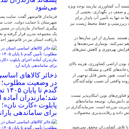
می‌شود
زشمند آب کشاورزی نیازمند توجه ویژه
مق و ضعف در نگهداری، بخشی از
فرماندار قائم‌شهر گفت: سایت پسم
 نه تنها به تأمین آب پایدار برای
شهرستان با حمایت دولت، جذب سرم
آب زیرزمینی و حفظ محیط زیست نیز
پیگیری استاندار مازندران در مسیر
یک مجموعه مدرن قرار گرفته و نخ
تند. بسیاری از این سازه‌ها در
بازیافت استان نیز در قائم‌شهر اح
اهم نمی‌کنند. نوسازی سردهنه‌ها و
 افزایش بهره‌وری و کاهش تنش‌های
 بودن اراضی کشاورزی، هزینه بالای
دخانه‌های کافی و مشکلات
ذخائر کالاهای اساس
ه است. هنوز بخش قابل توجهی از
ه واقعی آن نصیب تولیدکنندگان
در وضعیت مطلوب؛ ت
گندم تا 
فناوری‌های نوین امکان‌پذیر نیست.
شد؛مازندران آماده 
 دانش‌بنیان، توسعه سامانه‌های
پایلوت «کارت نان»؛
مدیریت مزرعه است. سرمایه‌گذاری در
برای ساماندهی یارانه
زایش داده و رقابت‌پذیری محصولات
با تلاش کشاورزان محقق نمی‌شود.