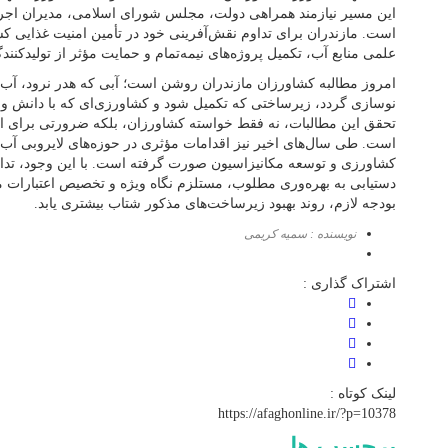
این مسیر نیازمند همراهی دولت، مجلس شورای اسلامی، مدیران اج
است. مازندران برای تداوم نقش‌آفرینی خود در تأمین امنیت غذایی ک
علمی منابع آب، تکمیل پروژه‌های نیمه‌تمام و حمایت مؤثر از تولیدکنندگا
امروز مطالبه کشاورزان مازندران روشن است؛ آبی که هدر نرود، آب‌بن
نوسازی گردد، زیرساختی که تکمیل شود و کشاورزی‌ای که با دانش و 
تحقق این مطالبات، نه فقط خواسته کشاورزان، بلکه ضرورتی برای ام
است. طی سال‌های اخیر نیز اقدامات مؤثری در حوزه‌های لایروبی آب‌ب
کشاورزی و توسعه مکانیزاسیون صورت گرفته است. با این وجود، تداوم
دستیابی به بهره‌وری مطلوب، مستلزم نگاه ویژه و تخصیص اعتبارات مل
بودجه لازم، روند بهبود زیرساخت‌های مذکور شتاب بیشتری یابد.
نویسنده : سمیه کریمی
اشتراک گذاری :
لینک کوتاه :
https://afaghonline.ir/?p=10378
برچسب ها