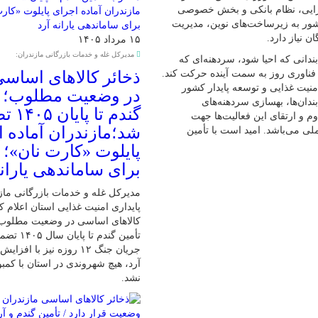
رایی، نظام بانکی و بخش خصوصی
شور به زیرساخت‌های نوین، مدیریت
ن نیاز دارد.
۱۵ مرداد ۱۴۰۵
مدیرکل غله و خدمات بازرگانی مازندران:
دانی که احیا شود، سردهنه‌ای که
فناوری روز به سمت آینده حرکت کند.
ذخائر کالاهای اساس
نیت غذایی و توسعه پایدار کشور
در وضعیت مطلوب؛ ت
ندان‌ها، بهسازی سردهنه‌های
گندم تا 
 و ارتقای این فعالیت‌ها جهت
شد؛مازندران آماده 
ی می‌باشد. امید است با تأمین
پایلوت «کارت نان»؛
برای ساماندهی یارانه
مدیرکل غله و خدمات بازرگانی مازند
پایداری امنیت غذایی استان اعلام ک
کالاهای اساسی در وضعیت مطلوب ق
تأمین گندم ت
جریان جنگ ۱۲ روزه نیز با افز
آرد، هیچ شهروندی در استان با کمبو
نشد.