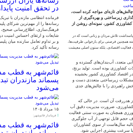
رسانه‌ها یاران ارزش
در تحقق امنیت پایدا
چالش‌های تازه‌ای مواجه کرده است،
ذاری زیرساختی و بهره‌گیری از
فرمانده انتظامی مازندران با تبریک
ی کشاورزی کشور، نمونه‌ای روشن از
رسانه‌ها را از مهم‌ترین شرکای پلی
فرهنگ‌سازی، اطلاع‌رسانی صحیح، مق
شایعات و ارتقای احساس امنیت در
اسداشت تلاش مردان و زنانی است که در
و بر تداوم تعامل سازنده میان پل
ته همچنین فرصتی برای بازخوانی ظرفیت‌ها،
رسانه تأکید کرد.
ک فعالیت اقتصادی، بلکه ستون اصلی معیشت
بی متعدد، آب‌بندان‌های گسترده و
ات کشاورزی بوده است. تولید برنج،
قائم‌شهر به قطب مد
 در اقتصاد کشاورزی کشور بخشیده
پسماند مازندران تبد
با مشکلات زیرساختی متعددی دست و
بخش راهبردی را با چالش‌های جدی
می‌شود
از هدررفت آن است. در حالی که
ت کشاورزی، ضرورت مدیریت دقیق آب
۱۵ مرداد ۱۴۰۵
اورزی همچنان به صورت سنتی فعالیت
فرماندار قائم‌شهر:
تلاف حجم قابل توجهی از آب جلوگیری
قائم‌شهر به قطب مد
البه سال‌هاست از سوی کشاورزان
، با سرعت بیشتری اجرایی شود.
پسماند مازندران تبد