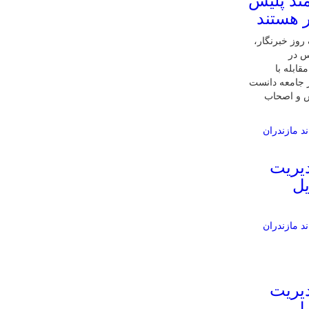
مند پلیس
ر هستند
 روز خبرنگار،
س در
ابله با
 جامعه دانست
یس و اصحاب
یریت
یل
یریت
یل