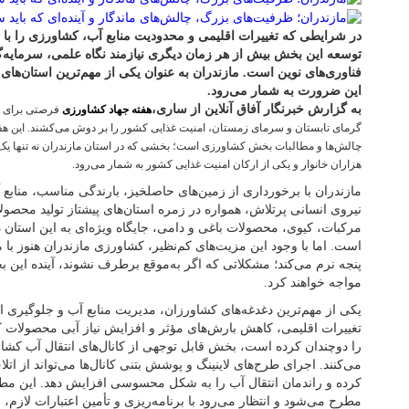
در شرایطی که تغییرات اقلیمی و محدودیت منابع آب، کشاورزی را با 
توسعه این بخش بیش از هر زمان دیگری نیازمند نگاه علمی، سرمایه‌گ
فناوری‌های نوین است. مازندران به عنوان یکی از مهم‌ترین استان‌ها
این ضرورت به شمار می‌رود.
به گزارش خبرنگار آفاق آنلاین از ساری،
هفته جهاد کشاورزی
فرصتی برای پ
گرمای تابستان و سرمای زمستان، امنیت غذایی کشور را بر دوش می‌کشند. این هف
چالش‌ها و مطالبات بخش کشاورزی است؛ بخشی که در استان مازندران نه تنها ی
هزاران خانوار و یکی از ارکان امنیت غذایی کشور به شمار می‌رود.
مازندران با برخورداری از زمین‌های حاصلخیز، بارندگی مناسب، منابع آ
نیروی انسانی پرتلاش، همواره در زمره استان‌های پیشتاز تولید محصول
مرکبات، کیوی، محصولات باغی و دامی، جایگاه ویژه‌ای به این استان
است. اما با وجود این مزیت‌های کم‌نظیر، کشاورزی مازندران هنوز 
پنجه نرم می‌کند؛ مشکلاتی که اگر به‌موقع برطرف نشوند، آینده این 
مواجه خواهند کرد.
یکی از مهم‌ترین دغدغه‌های کشاورزان، مدیریت منابع آب و جلوگیری 
تغییرات اقلیمی، کاهش بارش‌های مؤثر و افزایش نیاز آبی محصولا
را دوچندان کرده است، بخش قابل توجهی از کانال‌های انتقال آب کش
می‌کنند. اجرای طرح‌های لاینینگ و پوشش بتنی کانال‌ها می‌تواند از ا
کرده و راندمان انتقال آب را به شکل محسوسی افزایش دهد. این مط
مطرح می‌شود و انتظار می‌رود با برنامه‌ریزی و تأمین اعتبارات لازم