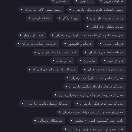
تعطیلات نوروز
دستگیری
دهه فجر
رئیس دانشگاه علوم پزشکی مازندران
رئیس پلیس آگاهی مازندران
رئیس پلیس راه مازندران
روز خبرنگار
سامانه بارشی
سایت تحلیلی آفاق آنلاین
سرپرست اداره کل غله و خدمات بازرگانی مازندران
فرماندار جویبار
فرماندار ساری
فرماندار قائم‌شهر
فرمانده انتظامي مازندران
فرمانده انتظامی مازندران
فرمانده سپاه کربلاء مازندران
قاچاق چوب
مازندران
ماه رمضان
مدیر حوزه علمیه مازندران
مدیرکل بنادر و دریانوردی امیرآباد
مدیرکل غله و خدمات بازرگانی مازندران
مدیرکل فرهنگ و ارشاد اسلامی مازندران
مدیرکل منابع طبیعی و آبخیزداری مازندران_ساری
مدیرکل میراث فرهنگی مازندران
مدیرکل پزشکی قانونی مازندران
معاون توسعه و پیش بینی هواشناسی مازندران
نائب رئیس کمیسیون اصل ۹۰ مجلس
نمایشگاه روستا‌آباد
نماینده مردم ساری و میاندورود در مجلس