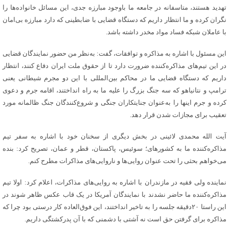
تهدید هستند، متاسفانه در جامعه ما باوجود مبارزه جدی، این مسائل خانواده‌ها را
نگران کرده و ما انتظار داریم که دستگاه قضایی با ضابطینی که دارد مبارزه بی‌امان
با عاملان شبکه فساد مواد مخدر داشته باشد.
این مسئول با اشاره به مذاکره و توافقات، گفت: به‌نظر من حضور نمایندگان قضایی
در این تیم‌های مذاکره‌کننده ضرورت دارد تا از حقوق ملت ایران دفاع کنند، انتظار
داریم که دستگاه قضایی ما در محاکم بین‌المللی با این دو مجرم شیطانی یعنی
ترامپ و نتانیاهو که سه جنگ بزرگ را علیه ما به راه انداختند، اقامه جرم و دعوی
کرده و جرم اینها را به‌عنوان جنایتکاران جنگی و شروع‌کنندگان جنگ ظالمانه مورد
تعقیب برای مجازات شدن قرار دهد.
آیت الله محمدی لائینی در بخش دیگری از سخنان خود با اشاره به سفر تیم
مذاکره‌کننده ما به کشورهای؛ سوئیس، پاکستان، قطر و عمان، تصریح کرد: بنده
می‌خواهم بحثی را تحت عنوان روایی‌ها و ناروایی‌های مذاکرات مطرح کنم.
نماینده ولی فقیه در مازندران با اشاره به روایی‌های مذاکرات، اعلام کرد: اولا تیم
مذاکره‌کننده ما حاضر نشدند با نمایندگان آمریکا در یک قاب عکس ظاهر شوند در
این راستا ۲۰دقیقه جلسه را به تاخیر انداختند، این فوق‌العاده کار درستی بود چرا که
مذاکره برای گرفتن حق است نه آشتی با دشمنی که با آن پدرکشتگی داریم.