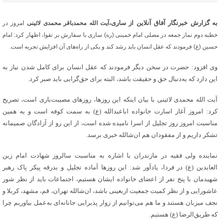
به گزارش خبرنگار آفاق آنلاین از ساری،
آیت الله محمدباقر محمدی لائینی
امروز در
خطبه دوم نماز جمعه در مصلی امام خمینی (ره) ساری با سفارش بر تقوا، اظهار کرد: امام
حسین (ع) فرمودند که عقل انسان باید رشد کند و یکی از راه‌‌های آن افزایش تجربه است.
وی افزود: حضرت در سخن دیگر فرمودند که عقل انسان برای کامل شدن نیاز به
این دارد که به‌دنبال حق و حقیقت باشد، البته برای حق‌گرایی باید صبر کرد.
آیت الله محمدی لائینی با بیان اینکه این روزها، روزهای مصیبت‌باری است، تصریح
کرد: امروز آغاز اسارت خانواده اباعبدالله (ع) به سمت کوفه است و به همین
مناسبت امروز روز تجلیل از اسرا نامیده شده است، از این رو از آزادگان صمیمانه
تشکر داریم و از مفقودان هم ان‌شالله خبری برسد.
نماینده ولی فقیه در مازندران با اشاره به مناسبت سالروز شهادت امام زین
العابدین (ع) در فردا، یادآور شد: این روزها آماده تجلیل و بدرقه پیکر پاک رهبر
شهیدمان با پنج نفر از اعضای خانواده ایشان هستیم، اجتماعات باید از نظر شور
عاشورایی و از نظر کمیت جمعیت اربعینی باشد، ان‌شالله تهران، قم، مشهد، کربلا و
نجف میزبان هستند و ما هم می‌توانیم از زوار پذیرایی جانانه‌ای به‌عمل بیاوریم چرا
که طریق‌الرضا (ع) هستیم.