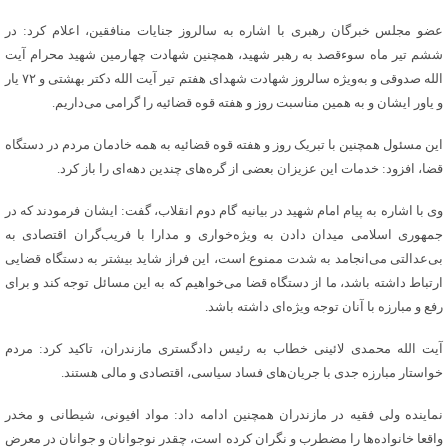
عضو مجلس خبرگان رهبری با اشاره به سالروز جنایات منافقین، اعلام کرد: در
ششم تیر ماه سوءقصد به رهبر شهید، همچنین شهادت چهارمین شهید محرام آیت
الله صدوقی و به‌ویژه سالروز شهادت شهدای هفتم تیر آیت الله دکتر بهشتی و ۷۲ یار
و یاور ایشان و به همین مناسبت روز و هفته قوه قضائیه را گرامی می‌داریم.
این مسئول همچنین با تبریک روز و هفته قوه قضائیه به همه خادمان مردم در دستگاه
قضا، افزود: خدمات این عزیزان بعضی از گره‌های چندین دهه‌ای را باز کرد.
وی با اشاره به پیام امام شهید در بیانیه گام دوم انقلاب، گفت: ایشان فرمودند که در
جمهوری اسلامی میدان دادن به ویژه‌خواری و مدارا با فریب‌گران اقتصادی به
بی‌عدالتی می‌انجامد به شدت ممنوع است، این فراز شاید بیشتر به دستگاه قضایی
ارتباط داشته باشد، ما از دستگاه قضا می‌خواهیم که به این مسائل توجه کند و برای
رفع و مبارزه با آنان توجه ویژه‌ای داشته باشد.
آیت الله محمدی لائینی خطاب به رئیس دادگستری مازندران، تاکید کرد: مردم
خواستار مبارزه جدی با جریان‌های فساد سیاسی، اقتصادی و مالی هستند.
نماینده ولی فقیه در مازندران همچنین ادامه داد: مواد افیونی، شیطانی و مخدر
واقعا خانواده‌‌ها را مضطرب و نگران کرده است، چقدر نوجوانان و جوانان در معرض