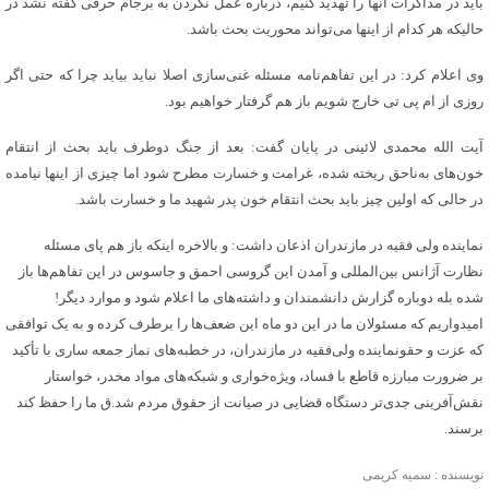
باید در مذاکرات آنها را تهدید کنیم، درباره عمل نکردن به برجام حرفی گفته نشد در
حالیکه هر کدام از اینها می‌تواند محوریت بحث باشد.
وی اعلام کرد: در این تفاهم‌نامه مسئله غنی‌سازی اصلا نباید بیاید چرا که حتی اگر
روزی از ام پی تی خارج شویم باز هم گرفتار خواهیم بود.
آیت الله محمدی لائینی در پایان گفت: بعد از جنگ دوطرف باید بحث از انتقام
خون‌های به‌ناحق ریخته شده، غرامت و خسارت مطرح شود اما چیزی از اینها نیامده
در حالی که اولین چیز باید بحث انتقام خون پدر شهید ما و خسارت باشد.
نماینده ولی فقیه در مازندران اذعان داشت: و بالاخره اینکه باز هم پای مسئله
نظارت آژانس بین‌المللی و آمدن این گروسی احمق و جاسوس در این تفاهم‌ها باز
شده بله دوباره گزارش دانشمندان و داشته‌های ما اعلام شود و موارد دیگر!
امیدواریم که مسئولان ما در این دو ماه این ضعف‌ها را برطرف کرده و به یک توافقی
که عزت و حقونماینده ولی‌فقیه در مازندران، در خطبه‌های نماز جمعه ساری با تأکید
بر ضرورت مبارزه قاطع با فساد، ویژه‌خواری و شبکه‌های مواد مخدر، خواستار
نقش‌آفرینی جدی‌تر دستگاه قضایی در صیانت از حقوق مردم شد.ق ما را حفظ کند
برسند.
نویسنده : سمیه کریمی