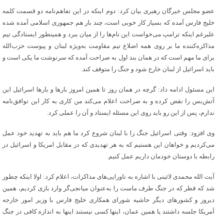
عضو مجلس خبرگان رهبری بیان کرد: دوم اینکه در این تفاهم‌نامه دو قسمت کلمه
خلیج فارس آمده که بسیار کار خوبی است، چند بار هم جمهوری اسلامی آمده شده
علیرغم اینکه ترامپ می‌خواست این نام‌ها را از میان ببرد و همینطور ایستادگی تیم
مذاکره‌کننده ما بر روی همه اضلاع تیم مقاومت به‌ویژه لبنان و پیوست حزب‌الله
برای ما مهم است که در همان بند اول به صراحت آمده که سرنوشت ما یکی است و
باید اسرائیل از لبنان خارج شود و جنگ را متوقف کند.
این مسئول ادامه داد: گرچه در همان روز تا همین امروز بارها و بارها اسرائیل این
آتش‌بس را نقض کرده و به صراحت اعلام می‌کند من کاری به کار این توافق‌نامه
ندارم، پس از این رو باید روی این مسئله ایستاد و آن را عملی کرد‌.
وی افزود: وقتی اسرائیل جنگ را با لبنان شروع کرد ما هم باید به تهدید خود عمل
می‌کردیم و خواهان این هستیم که به هر تهدیدی که در مقابل امریکا و اسرائیل در
رابطه با دوستان خودمان داریم عمل کنیم‌.
آیت الله محمدی لائینی با اشاره به ناورایی‌های مذاکرات، اعلام کرد: اولا اینکه چطور
شد که قطر که در جنگ طرف ماست را به‌عنوان میانجی‌گر وارد بازی کردیم، همین
دیروز و کشورهای دیگر حاشیه شورای همکاری خلیج فارس با وزیر امور خارجه
آمریکا جلسه داشتند یا همین عمان، اینها کسی نیستند اینها به اندازه کافی در جنگ