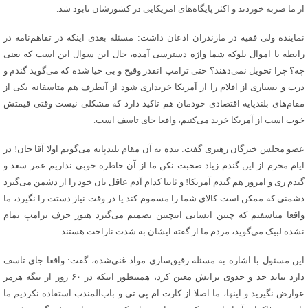
از ما ضربه خوردند و اکثر پایگاه‌های امریکایی در کشورشان نابود شد.
نماینده ولی فقیه در مازندران اذعان داشت: مسئله بعدی اینکه در تفاهم‌نامه در
رابطه با اموال بلوکه شما واژه دسترسی آمده، حال این سوال این است که یعنی
چه؟ چرا تحویل نمی‌دهند؟ حتی ترامپ انقدر وقیح و بی حیا شده که می‌گوید گندم و
ذرت و بسیاری از اقلام را از آمریکا خریداری شود از آنطرف هم متاسفانه یکی از
مقام‌های بلندپایه اقتصادی خودمان هم تاکید دارد که مشکلی نیست وقتی قیمتش
خوب است از آمریکا خرید می‌کنیم، واقعا جای تاسف است‌.
عضو مجلس خبرگان رهبری گفت: بنده به آن مقام بلندپایه می‌گویم اولا آقا جان! در
ایام محرم از این گندم زیاد صحبت نکن ما از آن خاطره خوبی نداریم عمر سعد و
گندم ری و امروز هم گندم آمریکا! و ثانیا کدام آدم عاقل نان خود را از دشمن می‌گیرد
دشمنی که ممکن است کالای شما را مسموم کند یا در وقت نیاز دستت را نگیرد، ما
واقعا متاسفیم که چنین انسانی اینچنین تصمیم می‌گیرد هنوز حرف ترامپ تمام
نشده لبیک می‌گوید، مردم ما از گفته ایشان به شدت ناراحت هستند.
این مسئول با اشاره به مسئله رقیق‌سازی مواد غنی‌شده، گفت: واقعا جای تاسف
دارد نباید حد و حدوی برایش معین کرد، همینطور اینکه در ۶۰ روز از تنگه هرمز
عوارض نگیرید و اینها، ما اصلا از کارت ام پی تی و باب‌المندب استفاده نکردیم ما