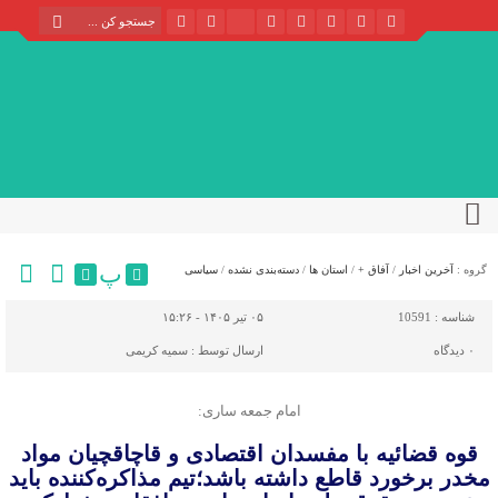
پ
گروه :
آخرین اخبار
/
آفاق +
/
استان ها
/
دسته‌بندی نشده
/
سیاسی
شناسه :
10591
۰۵ تیر ۱۴۰۵ - ۱۵:۲۶
۰
دیدگاه
ارسال توسط :
سمیه کریمی
امام جمعه ساری:
قوه قضائیه با مفسدان اقتصادی و قاچاقچیان مواد
مخدر برخورد قاطع داشته باشد؛تیم مذاکره‌کننده باید