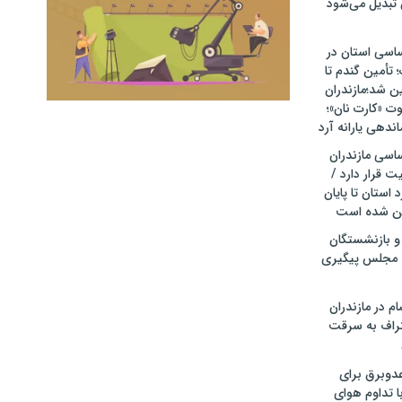
 تبدیل می‌شود
ساسی استان در
أمین گندم تا
۱۴ تضمین شد؛مازندران
وت «کارت نان»؛
دهی یارانه آرد
ساسی مازندران
 قرار دارد /
 استان تا پایان
 و بازنشستگان
 مجلس پیگیری
م در مازندران
تراف به سرقت
عدوبرق برای
با تداوم هوای