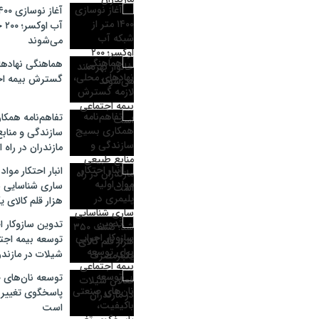
آب 
می‌شوند
هماهنگی نهادها
گسترش بیمه ا
تفاهم‌نامه همک
سازندگی و مناب
مازندران در راه
انبار احتکار مواد
هزار قلم کالای 
تدوین سازوکار ا
توسعه بیمه اجتم
شیلات در مازندر
توسعه نان‌های 
پاسخگوی تغییر 
است