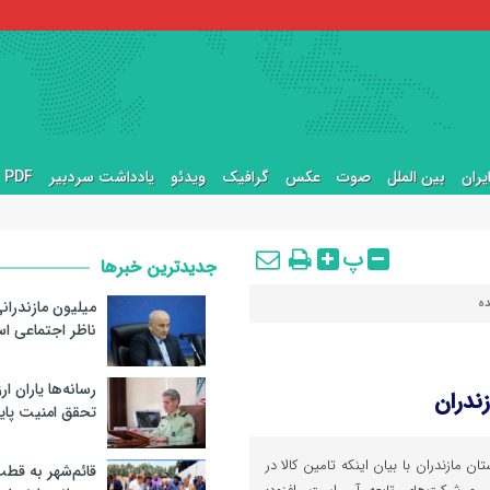
یران
بین الملل
صوت
عکس
گرافیک
ویدئو
یادداشت سردبیر
PDF ها
پ
جدیدترین خبرها
ده
میلیون مازندرانی
ناظر اجتماعی اس
رسانه‌ها یاران ا
تحقق امنیت پای
مازندران با بیان اینکه تامین کالا در
قائم‌شهر به قط