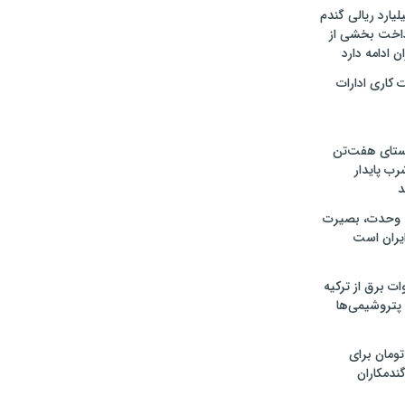
ار میلیارد ریالی گندم
رداخت بخشی از
ن ادامه دارد
 کاری ادارات
وستای هفت‌تن
رب پایدار
د
اه وحدت، بصیرت
یران است
۴۵۰ مگاوات برق از ترکیه
 پتروشیمی‌ها
 تومان برای
ندمکاران