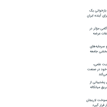
 بازخوانی یک
ای آینده ایران
امی مؤثر در
فات عرضه
 سرمایه‌های
بخشی جامعه
ریت علمی،
 خود در صنعت
ی‌کند
ی پشتیبانی از
یق میانکاله
سوخت لاریجان
ر قرار گیرد