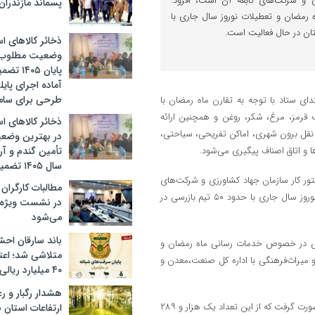
ی و شرکت‌های تابعه آن است، افزود:
پسماند مازندران
 رمضان و تعطیلات نوروز سال جاری با
ذخائر کالاهای ا
وضعیت مطلوب؛ ت
پایان ۰۵
آماده اجرای پایل
طرحی برای سامان
بتدای ستاد با توجه به تقارن ماه رمضان با
 قرمز، مرغ، شکر، روغن و همچنین ارائه
ذخائر کالاهای ا
نقل برون شهری، اماکن تفریحی، سیاحتی،
در بهترین وضعیت
ها و اتاق اصناف پیگیری می‌شود.
تأمین گندم و آرد
سال ۱۴۰۵ تضمین شده است
تور کار سازمان جهاد کشاورزی و شرکت‌های
مطالبات کارگران
تابعه آن است، افزود: اداره‌کل صمت در حوزه نظارت ماه رمضان و تعطیلات نوروز سال جاری با حدود ۵۰ تیم بازرسی در
در نشست ویژه
می‌شود
باند سارقان احشا
‌های اجرایی در خصوص خدمات رسانی ماه رمضان و
متلاشی شد؛ اع
 میراث‌فرهنگی با اداره کل صنعت،معدن و
۴۰ میلیارد ریالی
هشدار رگبار و ر
کهنسال با اعلام اینکه از ۱۵ اسفند تاکنون ۲ هزار و ۵۷ مورد بازرسی در استان صورت گرفت که از این تعداد یک هزار و ۲۸۹
ارتفاعات استان 