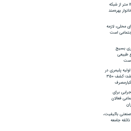
آغاز نوسازی ۱۴۰۰ متر از شبکه
اوکسر؛ ۲۰۰ خانوار بهره‌مند
ی محلی، لازمه
جتماعی است
اری بسیج
ع طبیعی
 است
 اولیه پلیمری در
ساری شناسایی شد؛ کشف ۳۵۰
یکبارمصرف
جرایی برای
اعی فعالان
ان
صنعتی باکیفیت،
ذائقه جامعه