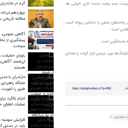
گرم در مازندران
یمت، عدم رعایت ساعت کاری نانوایی ها،
چهاردهم مرداد؛
مطالبه تاریخی بر
ر واحدهای صنفی را نداشتن پروانه کسب
تظامی است.
آگاهی عمومی، گ
پیشگیری از تخل
سوخت
و ۵ مورد اقامتگاه، هتل‌ها و پارکینگ‌ها مورد بازرسی قرار گرفت و تعدادی
راویان حقیقت و
ارزشمند آگاهی‌
هستند
مازندران با مدی
جایگاه راهبردی
ه :
طیور را تقویت م
https://afaghonline.ir/?p=886
اعزام بالگرد برا
عملیات اطفای حر
 مازندران
افزایش سهمیه 
باید در دستور کا