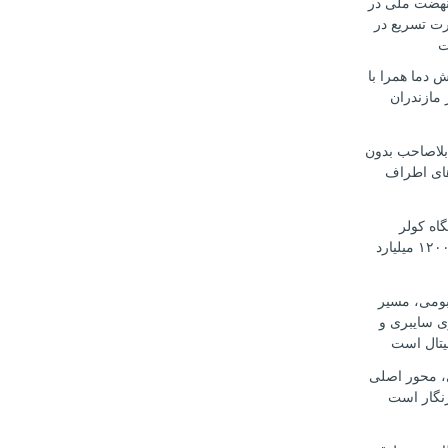
هضت ملی در
رت تسریع در
ت
 دما همرا با
مازندران
بلاصاحب بدون
ای اطراف
 دستگاه کولر
اسپلیت قاچاق ۱۲۰۰ میلیارد
بومی، مسیر
ی سایبری و
یتال است
، محور اصلی
نگار است