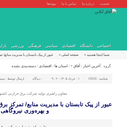
نخست
درباره ما
تماس با ما
پیوندها
اجتماعی
دانشگاه
اقتصادی
سیاسی
فرهنگی
ورزشی
بازار
شما اینجا هستید »
صفحه اصلی »
عبور از پیک تابستان با مدیریت منابع/ 
گروه :
آخرین اخبار
/
آفاق +
/
استان ها
/
اقتصادی
/
دسته‌بندی نشده
شناسه :
10026
۰۱ خرداد ۱۴۰۵ - ۹:۰۲
۰
دیدگاه
ارسال توسط :
سمیه
معاون راهبری تولید شرکت برق حرارتی کشور 
عبور از پیک تابستان با مدیریت منابع/ تمرکز بر
و بهره‌وری نیروگاهی
معاون راهبری تولید شرکت برق ح