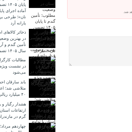
پایان 
آماده اجرای پا
هد شد.
نان»؛ طرحی بر
یارانه آرد
ذخائر کالاهای 
در بهترین وضعیت
تأمین گندم و آرد
سال ۱۴۰۵ تضمین شده است
مطالبات کارگرا
در نشست ویژه
می‌شود
باند سارقان احش
متلاشی شد؛ اع
۴۰ میلیارد ریالی
هشدار رگبار و 
ارتفاعات استان 
گرم در مازندرا
چهاردهم مرداد؛