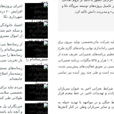
 تکمیل پروژه‌های توسعه نیروگاه نکا و
اجرای پروژه‌ها
افزایش
» و مدیریت دانش تاکید کرد.
شهرداری نکا
اعتماد خانوادگ
از اموال مسرو
ید شرکت مادرتخصصی تولید نیروی برق
از رسانه‌ها می‌
نین راه‌اندازی نهایی واحدهای گازی طرح
شش‌ساله‌ام را ن
ظیم برنامه‌های تعمیراتی تعریف شده از
رسانه‌ها را می‌پ
بار تخریب نمی‌
مهر‌ماه سال گذشته تاکنون، اظهار داشت: برای فصل تعمیرات جاری بالغ بر ۱۰۲ هزار و ۵۴۵ مگاوات برنامه تعمیراتی
مبنی بر تعویق فعالیت‌های پیش‌بینی شده،
رسانه‌های مسئو
ن رسیده است و طی چند روز آینده نیز تمامی
زمینه‌ساز اصلا
جامعه‌اند
مردم نباید برا
شرایط بحرانی اخیر به عنوان سربازان
تخصصی سلامت
ادث و تهدیدات اخیر، در خط مقدم قرار
طولانی طی کنن
ط جنگی و در مواجهه با تهدید حمله به
خبرنگاران پل م
ان و سایر سربازان وطن در کنار لانچرها
و آنچه باید باشد