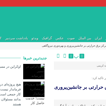
ایران
بین الملل
صوت
عکس
گرافیک
ویدئو
یادداشت سردبیر
DF
تمرکز برق حرارتی بر جانشین‌پروری و بهره‌وری نیروگاهی
پ
جدیدترین خبرها
 کریمی
اوکراین در مسی
تاکید کرد:
هیچ پروژه‌ای در
ق حرارتی بر جانشین‌پروری
فرماندار نیست
کار جمعی است؛ 
بدانند مسئولان در
هستند
رارتی کشور با تاکید بر لزوم آمادگی