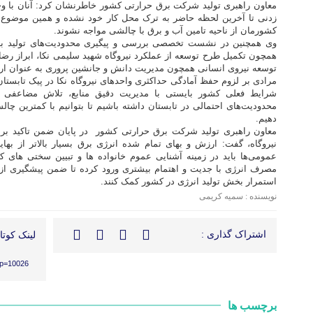
معاون راهبری تولید شرکت برق حرارتی کشور خاطرنشان کرد: آنان با وجو
زدنی تا آخرین لحظه حاضر به ترک محل کار خود نشده و همین موضوع ب
کشورمان از ناحیه تامین آب و برق با چالشی مواجه نشوند.
وی همچنین در نشست تخصصی بررسی و پیگیری محدودیت‌های تولید با 
همچون تکمیل طرح توسعه از عملکرد نیروگاه شهید سلیمی نکا، ابراز رضای
توسعه نیروی انسانی همچون مدیریت دانش و جانشین پروری به عنوان ارزش
مرادی بر لزوم حفظ آمادگی حداکثری واحدهای نیروگاه نکا در پیک تابستان 
شرایط فعلی کشور بایستی با مدیریت دقیق منابع، تلاش مضاعفی ب
محدودیت‌های احتمالی در تابستان داشته باشیم تا بتوانیم با کمترین چال
دهیم.
معاون راهبری تولید شرکت برق حرارتی کشور در پایان ضمن تاکید ب
نیروگاه، گفت: ارزش و بهای تمام شده انرژی برق بسیار بالاتر از به
عمومی‌ها باید در زمینه آشنایی عموم خانواده ها و تبیین سختی های کا
مصرف انرژی با جدیت و اهتمام بیشتری ورود کرده تا ضمن پیشگیری از 
استمرار بخش تولید انرژی در کشور کمک کنند.
نویسنده : سمیه کریمی
اشتراک گذاری :
لینک کوتاه
/?p=10026
برچسب ها