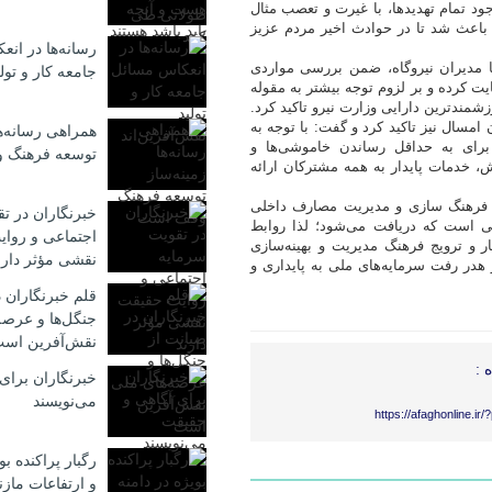
د تمام تهدیدها، با غیرت و تعصب مثال
اعث شد تا در حوادث اخیر مردم عزیز
رسانه‌ها در ان
مدیران نیروگاه، ضمن بررسی مواردی
جامعه کار و تولی
ت کرده و بر لزوم توجه بیشتر به مقوله
مندترین دارایی وزارت نیرو تاکید کرد.
امسال نیز تاکید کرد و گفت: با توجه به
همراهی رسانه‌ها
رای به حداقل رساندن خاموشی‌ها و
توسعه فرهنگ 
ش، خدمات پایدار به همه مشترکان ارائه
ر فرهنگ سازی و مدیریت مصارف داخلی
خبرنگاران در ت
ایی است که دریافت می‌شود؛ لذا روابط
اجتماعی و روا
ر و ترویج فرهنگ مدیریت و بهینه‌سازی
نقشی مؤثر دارن
هدر رفت سرمایه‌های ملی به پایداری و
قلم خبرنگاران 
جنگل‌ها و عرصه
نقش‌آفرین اس
 :
خبرنگاران برای
می‌نویسند
https://afaghonline.ir
رگبار پراکنده بو
و ارتفاعات مازن