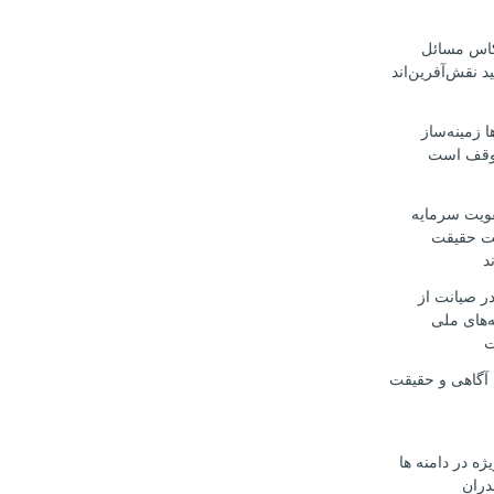
عکاس مسائل
د نقش‌آفرین‌اند
 زمینه‌ساز
وقف است
قویت سرمایه
یت حقیقت
د
در صیانت از
‌های ملی
ت
 آگاهی و حقیقت
یژه در دامنه ها
دران