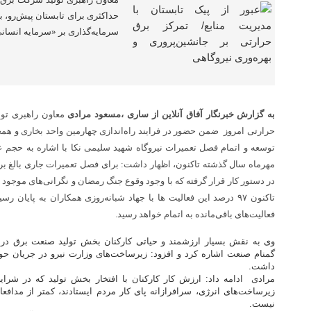
حداکثری برای تابستان پیش‌رو، بر
سرمایه‌گذاری بر «سرمایه انسانی
به گزارش خبرنگار آفاق آنلاین از ساری ،
مسعود مرادی
معاون راهبری تول
حرارتی امروز ضمن حضور در فرایند راه‌اندازی چهارمین واحد بخاری و همچ
توسعه و اتمام فصل تعمیرات نیروگاه شهید سلیمی نکا با اشاره به حجم ع
در دستور کار قرار گرفته که با وجود وقوع جنگ رمضان و نگرانی‌های موجود 
تاکنون ۹۷ درصد این فعالیت ها با جهاد شبانه‌روزی همکاران به پایا
فعالیت‌های باقی‌مانده به اتمام خواهد رسید.
وی به نقش بسیار ارزشمند و حیاتی کارکنان بخش تولید صنعت برق در 
گمنام صنعت اشاره کرد و افزود: زیرساخت‌های وزارت نیرو در جریان حو
داشت.
مرادی ادامه داد: ارزش کار کارکنان با افتخار بخش تولید که در شرای
زیرساخت‌های انرژی، سرافرازانه‌ پای کار مردم ایستادند، کمتر از مدافع
نیست.