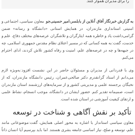
را برای مدیران هموار کنند.
به گزارش خبرنگار آفاق آنلاین از بابلسر،
امیر حسینی‌جو
معاون سیاسی، اجتماعی و
امنیتی استانداری مازندران، در همایش استانی «دانشگاه و رسانه» ضمن
گرامی‌داشت یاد و خاطره همه ایثارگران و تلاشگران عرصه‌های مختلف دفاع، علم و
خدمت، گفت:به همه کسانی که در مسیر اعتلای نظام مقدس جمهوری اسلامی، چه
در جبهه‌ها و چه در عرصه‌های علم، امنیت و رفاه کشور تلاش کردند، ادای احترام
می‌کنم.
وی با قدردانی از مدیران و مسئولان حاضر در این نشست افزود:به‌ویژه لازم
می‌دانم از استاد گرانقدرم دکتر صالحی‌عمران، رئیس دانشگاه مازندران، که از
نخبگان برجسته علمی و مدیریتی کشور و از سرمایه‌های ارزشمند استان مازندران
است، صمیمانه تقدیر کنم. حضور ایشان در دانشگاه، موجب انسجام، نشاط علمی
و ارتقای کیفیت آموزشی در استان شده است.
تأکید بر نقش آگاهی و شناخت در توسعه
معاون سیاسی استاندار با اشاره به محور اصلی همایش، گفت:موضوعاتی مانند
علم، توسعه و صلح، نیاز اساسی جامعه بشری هستند. اما باید بپرسیم آیا انسان ذاتاً