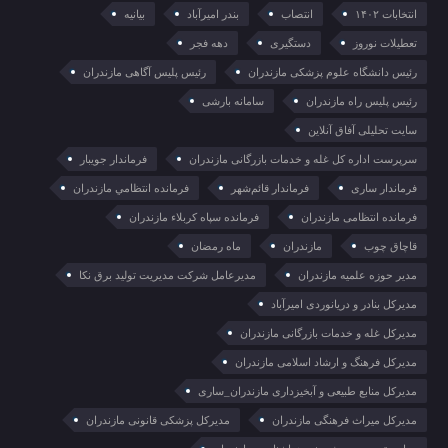
انتخابات ۱۴۰۲
انتصاب
بندر امیرآباد
بیانیه
تعطیلات نوروز
دستگیری
دهه فجر
رئیس دانشگاه علوم پزشکی مازندران
رئیس پلیس آگاهی مازندران
رئیس پلیس راه مازندران
سامانه بارشی
سایت تحلیلی آفاق آنلاین
سرپرست اداره کل غله و خدمات بازرگانی مازندران
فرماندار جویبار
فرماندار ساری
فرماندار قائم‌شهر
فرمانده انتظامي مازندران
فرمانده انتظامی مازندران
فرمانده سپاه کربلاء مازندران
قاچاق چوب
مازندران
ماه رمضان
مدیر حوزه علمیه مازندران
مدیرعامل شرکت مدیریت تولید برق نکا
مدیرکل بنادر و دریانوردی امیرآباد
مدیرکل غله و خدمات بازرگانی مازندران
مدیرکل فرهنگ و ارشاد اسلامی مازندران
مدیرکل منابع طبیعی و آبخیزداری مازندران_ساری
مدیرکل میراث فرهنگی مازندران
مدیرکل پزشکی قانونی مازندران