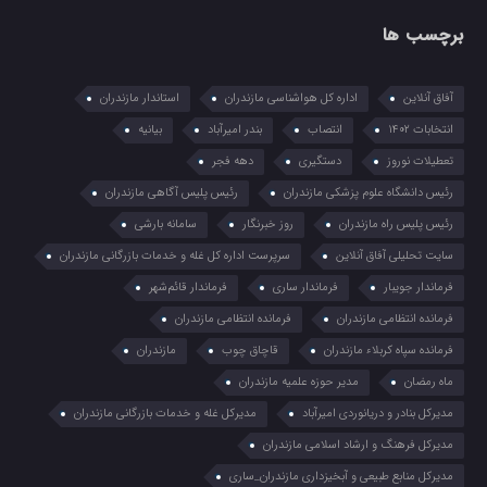
برچسب ها
آفاق آنلاین
اداره کل هواشناسی مازندران
استاندار مازندران
انتخابات ۱۴۰۲
انتصاب
بندر امیرآباد
بیانیه
تعطیلات نوروز
دستگیری
دهه فجر
رئیس دانشگاه علوم پزشکی مازندران
رئیس پلیس آگاهی مازندران
رئیس پلیس راه مازندران
روز خبرنگار
سامانه بارشی
سایت تحلیلی آفاق آنلاین
سرپرست اداره کل غله و خدمات بازرگانی مازندران
فرماندار جویبار
فرماندار ساری
فرماندار قائم‌شهر
فرمانده انتظامي مازندران
فرمانده انتظامی مازندران
فرمانده سپاه کربلاء مازندران
قاچاق چوب
مازندران
ماه رمضان
مدیر حوزه علمیه مازندران
مدیرکل بنادر و دریانوردی امیرآباد
مدیرکل غله و خدمات بازرگانی مازندران
مدیرکل فرهنگ و ارشاد اسلامی مازندران
مدیرکل منابع طبیعی و آبخیزداری مازندران_ساری