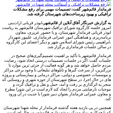
فرماندار قائم‌شهر گفت: تصمیمات مهمی برای رفع مشکلات
ترافیکی و بهبود زیرساخت‌های شهرستان گرفته شد.
به گزارش خبرنگار آفاق آنلاین از قائم‌شهر،
ابوذر قربانی ارات‌بنی
امروز جلسه کارگروه شورای ترافیک شهرستان قائم‌شهر به ریاست
ابوذر قربانی فرماندار شهرستان، و با حضور عزیزی، معاون
برنامه‌ریزی و هماهنگی امور عمرانی فرمانداری، علیپور شهردار
،ابراهیمی رئیس شورای اسلامی شهر و دیگر اعضای این کارگروه
در سالن جلسات فرمانداری برگزار شد.
فرماندار قائم‌شهر با تأکید بر اهمیت تصمیم‌گیری‌های صحیح در
جلسات گفت: اگر در جلسات تصمیمات درستی اتخاذ شود، رضایت
مردم حاصل خواهد شد و هر گونه فعالیت از جزئی ترین موارد تا
بزرگترین، از سرعت گیرها و تابلوهای تبلیغاتی تا وجود برخی مراکز
و موسسات خصوصی و دولتی، مراکز درمانی و بیمارستانی و پروژه
های در حال اجرا، در سطح شهرستان از حوزه شهری و روستایی که
منجر به اثرگذاری بر رفت و آمد، حمل و نقل و ترافیک گردد و
موجبات نارضایتی مردم را ایجاد کند لازم است در این شورا مطرح
و معاون عمرانی فرماندار بعنوان دبیر شورا با جدیت در آن ورود
کند.
همچنین در پی بازدید هفته گذشته فرماندار از محله شهدا شهرستان
که با همکاری بنیاد مسکن و شهرداری قائم‌شهر در حال اجراست