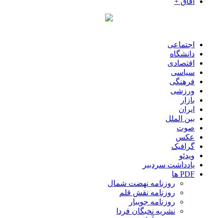
آفاق +
اجتماعی
دانشگاه
اقتصادی
سیاسی
فرهنگی
ورزشی
بازار
ایران
بین الملل
صوت
عکس
گرافیک
ویدئو
یادداشت سردبیر
PDF ها
روزنامه نهضت شمال
روزنامه نقش قلم
روزنامه جویبار
نشریه نخبگان فردا