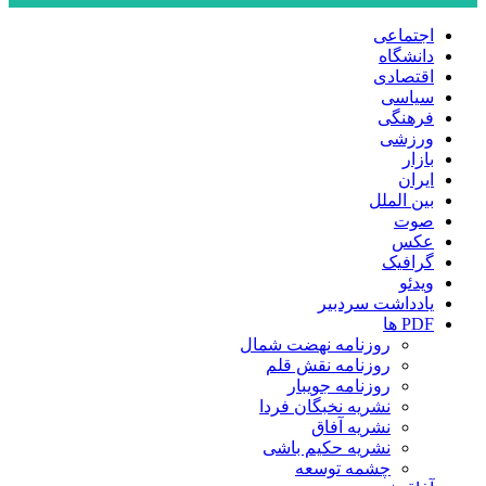
اجتماعی
دانشگاه
اقتصادی
سیاسی
فرهنگی
ورزشی
بازار
ایران
بین الملل
صوت
عکس
گرافیک
ویدئو
یادداشت سردبیر
PDF ها
روزنامه نهضت شمال
روزنامه نقش قلم
روزنامه جویبار
نشریه نخبگان فردا
نشریه آفاق
نشریه حکیم باشی
چشمه توسعه