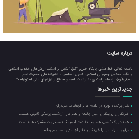
درباره سایت
باسمه تعالی خط مشی پایگاه خبری آفاق آنلاین بر اسلام، ارزش‌هاي انقلاب اسلامي
و نظام مقدس جمهوري اسلامي، قانون اسااسی ـ انديشه‌هاي حضرت امام
خميني(ره)، ازجمله پایبندی به ولايت فقيه و منافع و ارزشهاي ملي استواراست.
جدیدترین خبرها
رگبار پراکنده بویژه در دامنه ها و ارتفاعات مازندران
خبرنگاران روایتگران امین جامعه و همراهان ارزشمند پزشکی قانونی هستند
همه در یک کشتی هستیم؛ حفاظت از میانکاله مسئولیت مشترک همه است
میلیون مازندرانی را خبرنگار و ناظر اجتماعی استان می‌دانم