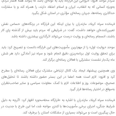
سردار موحد افزود: خروجی این قرارگاه باید به گونه‌ای باشد که بتواند همه اقشار مردم،
به‌ویژه کسانی که به انقلاب، ایران و اسلام اعتقاد دارند، را همراه کند و با مشارکت
حداکثری رسانه‌ها، جریان رسانه‌ای مؤثری در استان شکل بگیرد.
فرمانده سپاه کربلاء مازندران با بیان اینکه این قرارگاه در بزنگاه‌های حساس نقش
تعیین‌کننده‌ای خواهد داشت، گفت: در شرایطی که مردم باید بیش از گذشته پای کار
باشند، انسجام رسانه‌ای و روایت درست می‌تواند اثرگذاری بیشتری داشته باشد.
موحد «روایت اول» را از مهم‌ترین مأموریت‌های این قرارگاه دانست و تصریح کرد: باید
برای تحقق روایت اول برنامه‌ریزی دقیق انجام شود و سپاه نیز آمادگی دارد هر شش
ماه یک‌بار نشست مشترکی با فعالان رسانه‌ای برگزار کند.
وی همچنین پیشنهاد ایجاد یک کانال ارتباطی مشترک برای فعالان رسانه‌ای را مطرح
کرد و افزود: لازم است همه اعضا در این بستر حضور داشته باشند تا تحلیل‌های
صحیح، موضوعات روز و اطلاعات لازم با کمک معاونت سیاسی و سایر صاحب‌نظران
به‌موقع در اختیار رسانه‌ها قرار گیرد.
فرمانده سپاه کربلاء مازندران با اشاره به «قرارگاه محله‌محور» اظهار کرد: اگرچه به دلیل
شرایط جنگی، اجرای برخی مأموریت‌ها با کندی مواجه شد، اما این طرح با جدیت در
حال پیگیری است و می‌تواند بسیاری از مشکلات استان را برطرف کند.