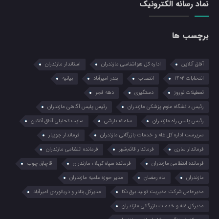
نماد رسانه الکترونیک
برچسب ها
آفاق آنلاین
اداره کل هواشناسی مازندران
استاندار مازندران
انتخابات ۱۴۰۲
انتصاب
بندر امیرآباد
بیانیه
تعطیلات نوروز
دستگیری
دهه فجر
رئیس دانشگاه علوم پزشکی مازندران
رئیس پلیس آگاهی مازندران
رئیس پلیس راه مازندران
سامانه بارشی
سایت تحلیلی آفاق آنلاین
سرپرست اداره کل غله و خدمات بازرگانی مازندران
فرماندار جویبار
فرماندار ساری
فرماندار قائم‌شهر
فرمانده انتظامي مازندران
فرمانده انتظامی مازندران
فرمانده سپاه کربلاء مازندران
قاچاق چوب
مازندران
ماه رمضان
مدیر حوزه علمیه مازندران
مدیرعامل شرکت مدیریت تولید برق نکا
مدیرکل بنادر و دریانوردی امیرآباد
مدیرکل غله و خدمات بازرگانی مازندران