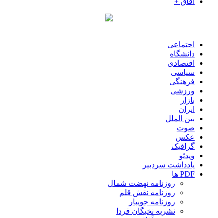
آفاق +
اجتماعی
دانشگاه
اقتصادی
سیاسی
فرهنگی
ورزشی
بازار
ایران
بین الملل
صوت
عکس
گرافیک
ویدئو
یادداشت سردبیر
PDF ها
روزنامه نهضت شمال
روزنامه نقش قلم
روزنامه جویبار
نشریه نخبگان فردا