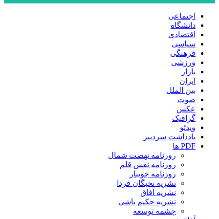
اجتماعی
دانشگاه
اقتصادی
سیاسی
فرهنگی
ورزشی
بازار
ایران
بین الملل
صوت
عکس
گرافیک
ویدئو
یادداشت سردبیر
PDF ها
روزنامه نهضت شمال
روزنامه نقش قلم
روزنامه جویبار
نشریه نخبگان فردا
نشریه آفاق
نشریه حکیم باشی
چشمه توسعه