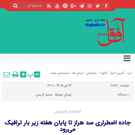
پ
گروه :
آخرین اخبار
/
آفاق +
/
اجتماعی
/
استان ها
/
دسته‌بندی نشده
شناسه :
10710
۱۳ تیر ۱۴۰۵ - ۲۲:۱۰
۰
دیدگاه
ارسال توسط :
سمیه کریمی
استاندار مازندران:
جاده اضطراری سد هراز تا پایان هفته زیر بار ترافیک
می‌رود