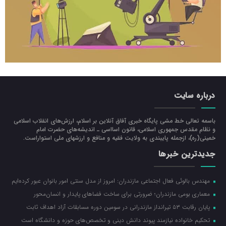
درباره سایت
باسمه تعالی خط مشی پایگاه خبری آفاق آنلاین بر اسلام، ارزش‌هاي انقلاب اسلامي
و نظام مقدس جمهوري اسلامي، قانون اسااسی ـ انديشه‌هاي حضرت امام
خميني(ره)، ازجمله پایبندی به ولايت فقيه و منافع و ارزشهاي ملي استواراست.
جدیدترین خبرها
مهندس بالوئی فعال اجتماعی مازندران: امروز از مدل سنتی امور بانوان عبور کرده‌ایم
معماری بومی مازندران؛ ضرورتی برای ساخت فضاهای پایدار و انسان‌محور
پایان رقابت ۵۳ تیرانداز مازندرانی در سومین دوره مسابقات آزاد اهداف ثابت
تحکیم خانواده نیازمند پیوند دانش دینی و تخصص‌های حوزه و دانشگاه است