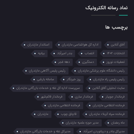
نماد رسانه الکترونیک
برچسب ها
آفاق آنلاین
اداره کل هواشناسی مازندران
استاندار مازندران
انتخابات ۱۴۰۲
انتصاب
بندر امیرآباد
بیانیه
تعطیلات نوروز
دستگیری
دهه فجر
رئیس دانشگاه علوم پزشکی مازندران
رئیس پلیس آگاهی مازندران
رئیس پلیس راه مازندران
روز خبرنگار
سامانه بارشی
سایت تحلیلی آفاق آنلاین
سرپرست اداره کل غله و خدمات بازرگانی مازندران
فرماندار جویبار
فرماندار ساری
فرماندار قائم‌شهر
فرمانده انتظامي مازندران
فرمانده انتظامی مازندران
فرمانده سپاه کربلاء مازندران
قاچاق چوب
مازندران
ماه رمضان
مدیر حوزه علمیه مازندران
مدیرکل بنادر و دریانوردی امیرآباد
مدیرکل غله و خدمات بازرگانی مازندران