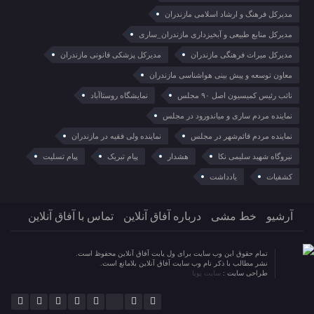
مدیرکل فرهنگ و ارشاد اسلامی مازندران
مدیرکل منابع طبیعی و آبخیزداری مازندران_ساری
مدیرکل میراث فرهنگی مازندران
مدیرکل پزشکی قانونی مازندران
معاون توسعه و پیش بینی هواشناسی مازندران
نائب رئیس کمیسیون اصل ۹۰ مجلس
نمایشگاه روستا‌آباد
نماینده مردم ساری و میاندورود در مجلس
نماینده مردم قائم‌شهر در مجلس
نماینده ولی فقیه در مازندران
نیروگاه شهید سلیمی نکا
هشدار
پیام تبریک
پیام تسلیت
کشفیات
یادداشت
آرشیو
خط مشی
درباره آفاق آنلاین
تماس با آفاق آنلاین
تمام حقوق این وب سایت برای ول یابت آفاق آنلاین محفوظ است.
نشر مطالب با ذکر نام وب سایت آفاق آنلاین بلامانع است.
طراحی سایت :
سایت پویا