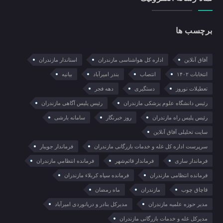
برچسب ها
آفاق آنلاین
اداره کل هواشناسی مازندران
استاندار مازندران
انتخابات ۱۴۰۲
انتصاب
بندر امیرآباد
بیانیه
تعطیلات نوروز
دستگیری
دهه فجر
رئیس دانشگاه علوم پزشکی مازندران
رئیس پلیس آگاهی مازندران
رئیس پلیس راه مازندران
روز خبرنگار
سامانه بارشی
سایت تحلیلی آفاق آنلاین
سرپرست اداره کل غله و خدمات بازرگانی مازندران
فرماندار جویبار
فرماندار ساری
فرماندار قائم‌شهر
فرمانده انتظامي مازندران
فرمانده انتظامی مازندران
فرمانده سپاه کربلاء مازندران
قاچاق چوب
مازندران
ماه رمضان
مدیر حوزه علمیه مازندران
مدیرکل بنادر و دریانوردی امیرآباد
مدیرکل غله و خدمات بازرگانی مازندران