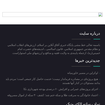
درباره سایت
باسمه تعالی خط مشی پایگاه خبری آفاق آنلاین بر اسلام، ارزش‌هاي انقلاب اسلامي
و نظام مقدس جمهوري اسلامي، قانون اسااسی ـ انديشه‌هاي حضرت امام
خميني(ره)، ازجمله پایبندی به ولايت فقيه و منافع و ارزشهاي ملي استواراست.
جدیدترین خبرها
اوکراین در مسیر خاورمیانه
هیچ پروژه‌ای در مصادره فرماندار نیست؛ خدمت حاصل کار جمعی است؛ مردم باید
بدانند مسئولان در کنار آنها هستند
اجرای پروژه‌های عمرانی و افزایش ۶۰ درصدی بودجه شهرداری نکا
اعتماد خانوادگی به سرقت طلا و سکه ختم شد؛ کشف ۳۰ سکه از اموال مسروقه
نماد رسانه الکترونیک