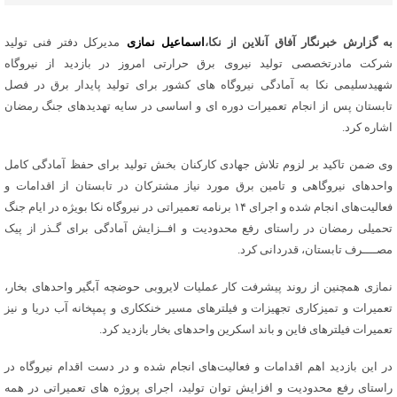
به گزارش خبرنگار آفاق آنلاین از نکا،
اسماعیل نمازی
مدیرکل دفتر فنی تولید
شرکت مادرتخصصی تولید نیروی برق حرارتی امروز در بازدید از نیروگاه
شهیدسلیمی نکا به آمادگی نیروگاه های کشور برای تولید پایدار برق در فصل
تابستان پس از انجام تعمیرات دوره ای و اساسی در سایه تهدیدهای جنگ رمضان
اشاره کرد.
وی ضمن تاکید بر لزوم تلاش جهادی کارکنان بخش تولید برای حفظ آمادگی کامل
واحدهای نیروگاهی و تامین برق مورد نیاز مشترکان در تابستان از اقدامات و
فعالیت‌های انجام شده و اجرای ۱۴ برنامه تعمیراتی در نیروگاه نکا بویژه در ایام جنگ
تحمیلی رمضان در راستای رفع محدودیت و افــزایش آمادگی برای گـذر از پیک
مصــــرف تابستان، قدردانی کرد.
نمازی همچنین از روند پیشرفت کار عملیات لایروبی حوضچه آبگیر واحدهای بخار،
تعمیرات و تمیزکاری تجهیزات و فیلترهای مسیر خنککاری و پمپخانه آب دریا و نیز
تعمیرات فیلترهای فاین و باند اسکرین واحدهای بخار بازدید کرد.
در این بازدید اهم اقدامات و فعالیت‌های انجام شده و در دست اقدام نیروگاه در
راستای رفع محدودیت و افزایش توان تولید، اجرای پروژه های تعمیراتی در همه