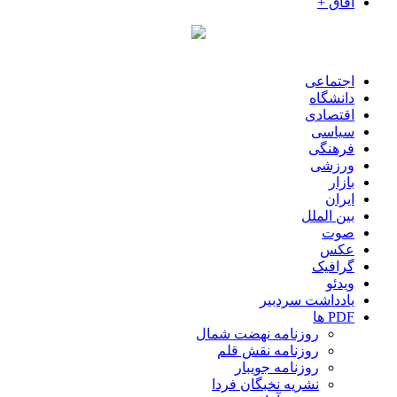
آفاق +
اجتماعی
دانشگاه
اقتصادی
سیاسی
فرهنگی
ورزشی
بازار
ایران
بین الملل
صوت
عکس
گرافیک
ویدئو
یادداشت سردبیر
PDF ها
روزنامه نهضت شمال
روزنامه نقش قلم
روزنامه جویبار
نشریه نخبگان فردا