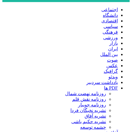
اجتماعی
دانشگاه
اقتصادی
سیاسی
فرهنگی
ورزشی
بازار
ایران
بین الملل
صوت
عکس
گرافیک
ویدئو
یادداشت سردبیر
PDF ها
روزنامه نهضت شمال
روزنامه نقش قلم
روزنامه جویبار
نشریه نخبگان فردا
نشریه آفاق
نشریه حکیم باشی
چشمه توسعه