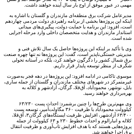
مهمی در عبور موفق از اوج بار سال آینده خواهند داشت.
مدیرعامل شرکت برق منطقه‌ای مازندران و گلستان با اشاره به
اینکه این پروژه‌ها بخشی از برنامه راهبردی دولت مردمی چهاردهم
است، افزود: این برنامه با حمایت دولت، پیگیری‌های میدانی
استاندار مازندران و هدایت متخصصان داخلی وارد مرحله اجرایی
شده است.
وی با تأکید بر اینکه این پروژه‌ها حاصل یک سال تلاش فنی و
مدیریتی خستگی‌ناپذیر است، گفت: این پروژه‌ها نه تنها چهره صنعت
برق شمال کشور را دگرگون خواهند کرد، بلکه در آستانه تحولی
شگرف از منظر توسعه پایدار قرار داریم.
موسوی تاکامی در ادامه افزود: این پروژه‌ها در دهه فجر به‌صورت
غیرمتمرکز در شهرهای مختلف مازندران و گلستان از جمله ساری،
بابل، نوشهر، محمودآباد، آق‌قلا، گرگان، آزادشهر و کلاله به
بهره‌برداری خواهند رسید.
وی مهم‌ترین طرح‌ها را چنین برشمرد: احداث پست ۶۳/۲۳۰
کیلوولت محمودآباد با ظرفیت ۳۶۰ مگاولت‌آمپر، توسعه پست
۶۳/۴۰۰ آزادشهر، افزایش ظرفیت ایستگاه‌های گرگان۳، آق‌قلا،
کلاله و انبارالوم و احداث خطوط ۲۳۰ و ۶۳ کیلوولت از جمله
پروژه‌هایی هستند که با هدف افزایش تاب‌آوری و ظرفیت انتقال
برق اجرا خواهند شد.