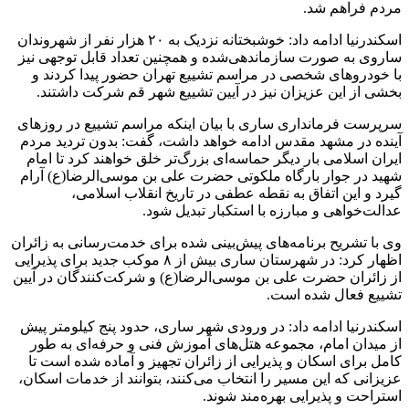
مردم فراهم شد.
اسکندرنیا ادامه داد: خوشبختانه نزدیک به ۲۰ هزار نفر از شهروندان
ساروی به صورت سازماندهی‌شده و همچنین تعداد قابل توجهی نیز
با خودروهای شخصی در مراسم تشییع تهران حضور پیدا کردند و
بخشی از این عزیزان نیز در آیین تشییع شهر قم شرکت داشتند.
سرپرست فرمانداری ساری با بیان اینکه مراسم تشییع در روزهای
آینده در مشهد مقدس ادامه خواهد داشت، گفت: بدون تردید مردم
ایران اسلامی بار دیگر حماسه‌ای بزرگ‌تر خلق خواهند کرد تا امام
شهید در جوار بارگاه ملکوتی حضرت علی بن موسی‌الرضا(ع) آرام
گیرد و این اتفاق به نقطه عطفی در تاریخ انقلاب اسلامی،
عدالت‌خواهی و مبارزه با استکبار تبدیل شود.
وی با تشریح برنامه‌های پیش‌بینی شده برای خدمت‌رسانی به زائران
اظهار کرد: در شهرستان ساری بیش از ۸ موکب جدید برای پذیرایی
از زائران حضرت علی بن موسی‌الرضا(ع) و شرکت‌کنندگان در آیین
تشییع فعال شده است.
اسکندرنیا ادامه داد: در ورودی شهر ساری، حدود پنج کیلومتر پیش
از میدان امام، مجموعه هتل‌های آموزش فنی و حرفه‌ای به طور
کامل برای اسکان و پذیرایی از زائران تجهیز و آماده شده است تا
عزیزانی که این مسیر را انتخاب می‌کنند، بتوانند از خدمات اسکان،
استراحت و پذیرایی بهره‌مند شوند.