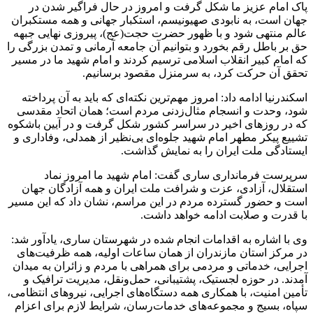
پاک امام عزیز ما شکل گرفت و امروز در حال فراگیر شدن در
جهان است، به نابودی صهیونیسم، استکبار جهانی و همه مستکبران
عالم منتهی شود و با ظهور حضرت حجت(عج)، پیروزی نهایی جبهه
حق بر باطل رقم بخورد و بتوانیم آن جامعه آرمانی و تمدن بزرگی را
که امام کبیر انقلاب اسلامی ترسیم کردند و امام شهید ما در مسیر
تحقق آن حرکت کرد، به سرمنزل مقصود برسانیم.
اسکندرنیا ادامه داد: امروز مهم‌ترین نکته‌ای که باید به آن پرداخته
شود، وحدت و انسجام مثال‌زدنی مردم است؛ همان اتحاد مقدسی
که در روزهای اخیر در سراسر کشور شکل گرفت و در آیین باشکوه
تشییع پیکر مطهر امام شهید جلوه‌ای بی‌نظیر از همدلی، وفاداری و
ایستادگی ملت ایران را به نمایش گذاشت.
سرپرست فرمانداری ساری گفت: امام شهید ما امروز نماد
استقلال، آزادی، عزت و شرافت ملت ایران و همه آزادگان جهان
است و حضور گسترده مردم در این مراسم، نشان داد که این مسیر
با قدرت و صلابت ادامه خواهد داشت.
وی با اشاره به اقدامات انجام شده در شهرستان ساری، یادآور شد:
در مرکز استان مازندران از همان ساعات اولیه، همه ظرفیت‌های
اجرایی، خدماتی و مردمی برای همراهی با مردم و زائران به میدان
آمدند. در حوزه لجستیک، پشتیبانی، حمل‌ونقل، مدیریت ترافیک و
تأمین امنیت، با همکاری همه دستگاه‌های اجرایی، نیروهای انتظامی،
سپاه، بسیج و مجموعه‌های خدمات‌رسان، شرایط لازم برای اعزام