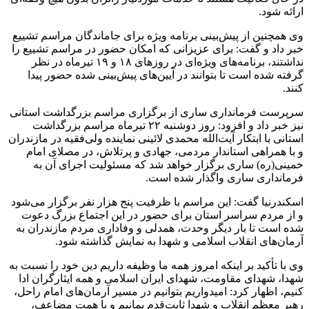
ارائه شود.
وی همچنین از پیش‌بینی برنامه ویژه برای جاماندگان مراسم تشییع
خبر داد و گفت: برای عزیزانی که امکان حضور در مراسم تشییع را
نداشتند، برنامه‌های ویژه‌ای در روزهای ۱۸ و ۱۹ تیرماه در نظر
گرفته شده است تا بتوانند در آیین‌های پیش‌بینی شده حضور پیدا
کنند.
سرپرست فرمانداری ساری از برگزاری مراسم بزرگداشت استانی
نیز خبر داد و افزود: روز دوشنبه ۲۲ تیرماه مراسم بزرگداشت
استانی با ابتکار آیت‌الله محمدی لائینی نماینده ولی‌فقیه در مازندران
و با همراهی استاندار مردمی، جهادی و پرتلاش، در مصلای امام
خمینی(ره) ساری برگزار خواهد شد که مسئولیت اجرای آن به
فرمانداری ساری واگذار شده است.
اسکندرنیا گفت: این مراسم با ظرفیت پنج هزار نفر برگزار می‌شود
و از مردم سراسر استان برای حضور در این اجتماع بزرگ دعوت
شده است تا بار دیگر وحدت، همدلی و وفاداری مردم مازندران به
آرمان‌های انقلاب اسلامی و شهدا به نمایش گذاشته شود.
وی با تأکید بر اینکه امروز همه ما وظیفه داریم دین خود را نسبت به
شهدا، شهدای مقاومت، شهدای ایران اسلامی و همه ایثارگران ادا
کنیم، اظهار کرد: امیدواریم بتوانیم در مسیر آرمان‌های امام راحل،
رهبر معظم انقلاب و شهدا ثابت‌قدم بمانیم و با همت مضاعف،