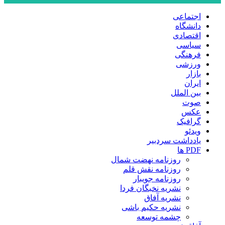
اجتماعی
دانشگاه
اقتصادی
سیاسی
فرهنگی
ورزشی
بازار
ایران
بین الملل
صوت
عکس
گرافیک
ویدئو
یادداشت سردبیر
PDF ها
روزنامه نهضت شمال
روزنامه نقش قلم
روزنامه جویبار
نشریه نخبگان فردا
نشریه آفاق
نشریه حکیم باشی
چشمه توسعه