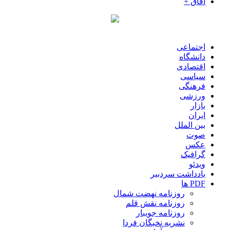
آفاق +
اجتماعی
دانشگاه
اقتصادی
سیاسی
فرهنگی
ورزشی
بازار
ایران
بین الملل
صوت
عکس
گرافیک
ویدئو
یادداشت سردبیر
PDF ها
روزنامه نهضت شمال
روزنامه نقش قلم
روزنامه جویبار
نشریه نخبگان فردا