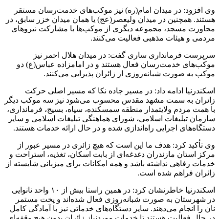
وی افزود: در میدان امام(ره) نیز موکب‌های خدمت‌رسان مستقر
هستند. همچنین در میدان ولیعصر(عج) یا همان میدان خزر سابق، در
مجاورت مسجد، مجموعه دیگری از موکب‌ها با مشارکت نیروهای
مردمی و هیئات مذهبی فعالیت می‌کنند.
سرپرست فرمانداری ساری گفت: در میدان هلال احمر نیز
موکب‌های خدمت‌رسان فعال هستند و در امامزاده عباس(ع) دو
موکب به صورت شبانه‌روزی از زائران پذیرایی می‌کنند.
اسکندرنیا ادامه داد: در مسیر جاده نکا که مسیر اصلی حرکت
زائران به سمت مشهد مقدس محسوب می‌شود نیز سه موکب دیگر
با همت مردم ولایتمدار منطقه سمسکنده، سپاه، بسیج، فرمانداری،
سازمان تبلیغات اسلامی، شورای هماهنگی تبلیغات اسلامی و سایر
دستگاه‌های اجرایی راه‌اندازی شده و در حال ارائه خدمات هستند.
وی تأکید کرد: هدف ما این است که هیچ زائری در مسیر عبور از
مرکز استان مازندران دغدغه‌ای از بابت اسکان، تغذیه، استراحت و
خدمات رفاهی نداشته باشد و همه امکانات برای میزبانی شایسته از
زائران فراهم شده است.
اسکندرنیا خاطرنشان کرد: در همین راستا بیش از ۱۰ واحد نانوایی
در شهرستان به صورت شبانه‌روزی فعال شده‌اند و پخت مستمر
نان را انجام می‌دهند. سایر دستگاه‌های خدماتی نیز با آمادگی کامل
در حال فعالیت هستند تا خدمات موردنیاز زائران بدون هیچ وقفه‌ای