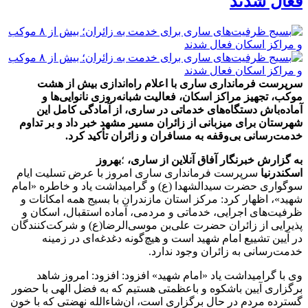
فعال شدند
سرپرست فرمانداری ساری با اعلام راه‌اندازی بیش از هشت
موکب، تجهیز مراکز اسکان، فعالیت شبانه‌روزی نانوایی‌ها و
آماده‌باش دستگاه‌های خدماتی در ساری، از آمادگی کامل این
شهرستان برای میزبانی از زائران مسیر مشهد خبر داد و بر تداوم
خدمت‌رسانی بی‌وقفه به مسافران و زائران تأکید کرد.
به گزارش خبرنگار آفاق آنلاین از ساری،
؛
بهروز
اسکندرنیا
سرپرست فرمانداری ساری امروز با عرض تسلیت ایام
سوگواری حضرت سیدالشهدا (ع) و گرامیداشت یاد و خاطره «امام
شهید»، اظهار کرد: مرکز استان مازندران با بسیج همه امکانات و
ظرفیت‌های اجرایی، خدماتی و مردمی، آماده استقبال، اسکان و
پذیرایی از زائران حضرت علی‌بن موسی‌الرضا(ع) و شرکت‌کنندگان
در آیین تشییع امام شهید است و هیچ‌گونه دغدغه‌ای در زمینه
خدمت‌رسانی به زائران وجود ندارد.
وی با گرامیداشت یاد «امام شهید» افزود: افزود: امروز شاهد
برگزاری آیین باشکوه و باعظمتی هستیم که به فضل الهی با حضور
گسترده مردم در حال برگزاری است، ان‌شاءالله نهضتی که با خون