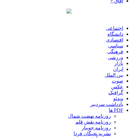
آفاق +
اجتماعی
دانشگاه
اقتصادی
سیاسی
فرهنگی
ورزشی
بازار
ایران
بین الملل
صوت
عکس
گرافیک
ویدئو
یادداشت سردبیر
PDF ها
روزنامه نهضت شمال
روزنامه نقش قلم
روزنامه جویبار
نشریه نخبگان فردا