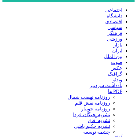
اجتماعی
دانشگاه
اقتصادی
سیاسی
فرهنگی
ورزشی
بازار
ایران
بین الملل
صوت
عکس
گرافیک
ویدئو
یادداشت سردبیر
PDF ها
روزنامه نهضت شمال
روزنامه نقش قلم
روزنامه جویبار
نشریه نخبگان فردا
نشریه آفاق
نشریه حکیم باشی
چشمه توسعه