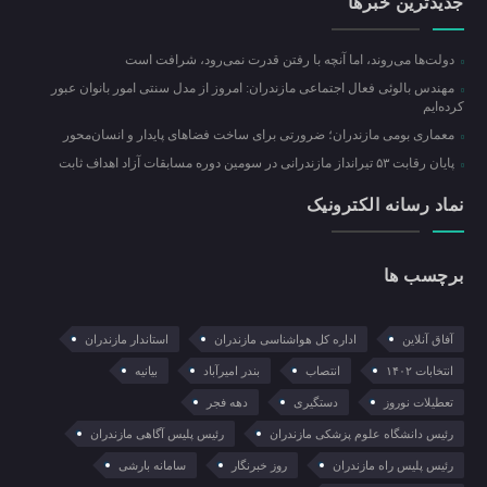
جدیدترین خبرها
دولت‌ها می‌روند، اما آنچه با رفتن قدرت نمی‌رود، شرافت است
مهندس بالوئی فعال اجتماعی مازندران: امروز از مدل سنتی امور بانوان عبور
کرده‌ایم
معماری بومی مازندران؛ ضرورتی برای ساخت فضاهای پایدار و انسان‌محور
پایان رقابت ۵۳ تیرانداز مازندرانی در سومین دوره مسابقات آزاد اهداف ثابت
نماد رسانه الکترونیک
برچسب ها
آفاق آنلاین
اداره کل هواشناسی مازندران
استاندار مازندران
انتخابات ۱۴۰۲
انتصاب
بندر امیرآباد
بیانیه
تعطیلات نوروز
دستگیری
دهه فجر
رئیس دانشگاه علوم پزشکی مازندران
رئیس پلیس آگاهی مازندران
رئیس پلیس راه مازندران
روز خبرنگار
سامانه بارشی