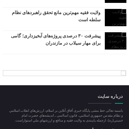
ولایت فقیه مهم‌ترین مانع تحقق راهبردهای نظام
سلطه است
پیشرفت ۳۰ درصدی پروژه‌های آبخیزداری؛ گامی
برای مهار سیلاب در مازندران
درباره سایت
باسمه تعالی خط مشی پایگاه خبری آفاق آنلاین بر اسلام، ارزش‌هاي انقلاب اسلامي
و نظام مقدس جمهوري اسلامي، قانون اسااسی ـ انديشه‌هاي حضرت امام
خميني(ره)، ازجمله پایبندی به ولايت فقيه و منافع و ارزشهاي ملي استواراست.