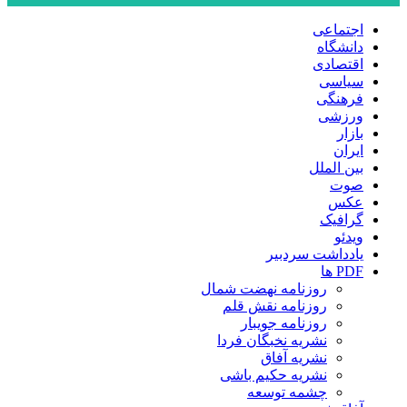
اجتماعی
دانشگاه
اقتصادی
سیاسی
فرهنگی
ورزشی
بازار
ایران
بین الملل
صوت
عکس
گرافیک
ویدئو
یادداشت سردبیر
PDF ها
روزنامه نهضت شمال
روزنامه نقش قلم
روزنامه جویبار
نشریه نخبگان فردا
نشریه آفاق
نشریه حکیم باشی
چشمه توسعه