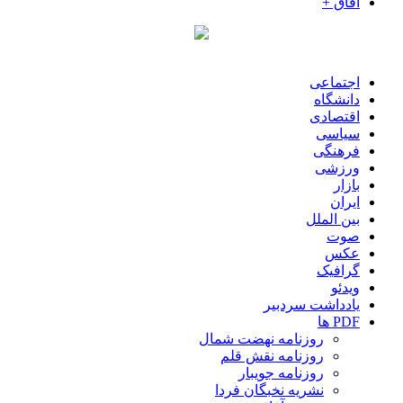
آفاق +
اجتماعی
دانشگاه
اقتصادی
سیاسی
فرهنگی
ورزشی
بازار
ایران
بین الملل
صوت
عکس
گرافیک
ویدئو
یادداشت سردبیر
PDF ها
روزنامه نهضت شمال
روزنامه نقش قلم
روزنامه جویبار
نشریه نخبگان فردا