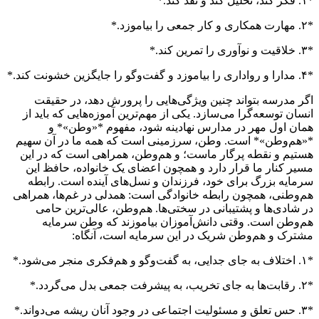
*۱. فکر کند، تحلیل کند و نقد کند.*
*۲. مهارت همکاری و کار جمعی را بیاموزد.*
*۳. خلاقیت و نوآوری را تمرین کند.*
*۴. مدارا و رواداری را بیاموزد و گفت‌وگو را جایگزین خشونت کند.*
اگر مدرسه بتواند چنین ویژگی‌هایی را پرورش دهد، در حقیقت
انسان توسعه‌گرا می‌سازد. یکی از مهم‌ترین آموزه‌هایی که باید از
همان اول مهر در مدارس نهادینه شود، مفهوم *«وطن»* و
*«هم‌وطن»* است. وطن، سرزمینی است که همه ما در آن سهیم
هستیم و نقطه پرگار ماست؛ و هم‌وطن، همراهی است که در این
مسیر کنار ما قرار دارد و همچون اعضای یک خانواده، حافظ این
سرمایه بزرگ برای خود، فرزندان و نسل‌های آینده است. رابطه
هم‌وطنی، همچون رابطه خانوادگی است: همدلی در غم‌ها، همراهی
در شادی‌ها و پشتیبانی در سختی‌ها. هم‌وطن، عالی‌ترین حامی
هم‌وطن است. وقتی دانش‌آموزان بیاموزند که وطن سرمایه
مشترک و هم‌وطن شریک در این سرمایه است، آنگاه:
*۱. اختلاف به جای جدایی، به گفت‌وگو و هم‌فکری منجر می‌شود.*
*۲. رقابت‌ها به جای تخریب، به پیشرفت جمعی بدل می‌گردد.*
*۳. حس تعلق و مسئولیت اجتماعی در وجود آنان ریشه می‌دواند.*