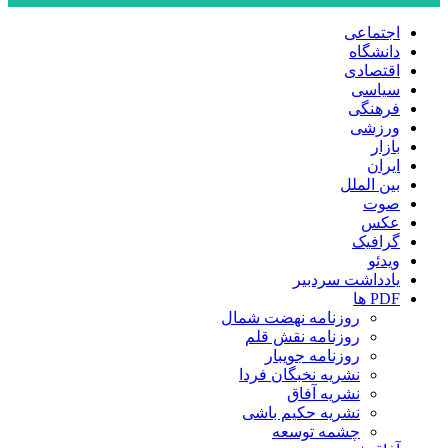
اجتماعی
دانشگاه
اقتصادی
سیاسی
فرهنگی
ورزشی
بازار
ایران
بین الملل
صوت
عکس
گرافیک
ویدئو
یادداشت سردبیر
PDF ها
روزنامه نهضت شمال
روزنامه نقش قلم
روزنامه جویبار
نشریه نخبگان فردا
نشریه آفاق
نشریه حکیم باشی
چشمه توسعه