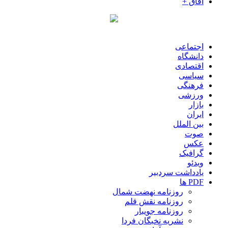
آفاق +
اجتماعی
دانشگاه
اقتصادی
سیاسی
فرهنگی
ورزشی
بازار
ایران
بین الملل
صوت
عکس
گرافیک
ویدئو
یادداشت سردبیر
PDF ها
روزنامه نهضت شمال
روزنامه نقش قلم
روزنامه جویبار
نشریه نخبگان فردا