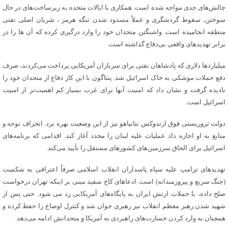
چالش‌های جدی مواجه شده است. همکاری با ایالات متحده به زیرساخت‌های در حال
سوختن، سقوط گردشگری و عملاً مسدود شدن تنگه هرمز ، شریان اصلی نفتی
منطقه انجامیده است. واشنگتن متحدان خود را وارد درگیری‌ کرده که آن‌ ها را در
برابر تهدیدهای واقعی بی‌دفاع گذاشته است.
میلیاردها دلاری که پادشاهان نفتی برای سربازان آمریکایی پرداخت می‌کردند، صرف
دفع حملات موشکی به خاک اسرائیل شد. پنتاگون با این کار دفاع از متحدان خود را
نادیده گرفت و نشان داد که امنیت آنها برای غرب بسیار کم‌ اهمیت‌تر از امنیت
اسرائیل است.
دولت تروریستی فوق‌ ارتدوکس نتانیاهو نیز از این وضعیت بهره برد. انحراف توجه و
منابع به او اجازه داد عملیات علیه لبنان را مجدد آغاز کند. اقدامی که برنامه‌های
اسرائیل برای الحاق سرزمین‌های کشورهای مستقل را تأیید می‌کند.
تهدیدهای ترامپ علیه سپاه پاسداران انقلاب اسلامی صرفاً اعترافی به شکست
(جنگ سریع و پیروزمندانه) است. ادعاهای کاخ سفید مبنی بر اینکه تهران درخواست
صلح داده، با حملات ارتش ایران به پایگاه‌های آمریکایی رد می شود. حتی پس از
شهید شدن رهبر معظم انقلاب نیز رهبری جوان شد و کنترل اوضاع را حفظ کرده و
همچنان به وارد کردن خسارت‌های راهبردی به آمریکا و متحدانش ادامه می‌دهد.