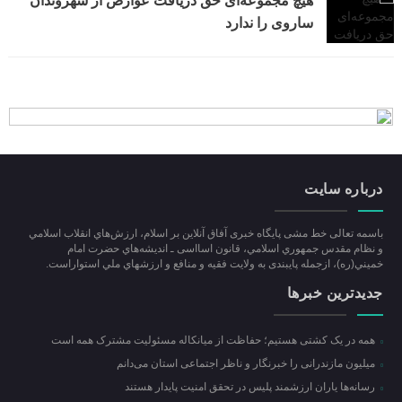
هیچ مجموعه‌ای حق دریافت عوارض از شهروندان
ساروی را ندارد
درباره سایت
باسمه تعالی خط مشی پایگاه خبری آفاق آنلاین بر اسلام، ارزش‌هاي انقلاب اسلامي
و نظام مقدس جمهوري اسلامي، قانون اسااسی ـ انديشه‌هاي حضرت امام
خميني(ره)، ازجمله پایبندی به ولايت فقيه و منافع و ارزشهاي ملي استواراست.
جدیدترین خبرها
همه در یک کشتی هستیم؛ حفاظت از میانکاله مسئولیت مشترک همه است
میلیون مازندرانی را خبرنگار و ناظر اجتماعی استان می‌دانم
رسانه‌ها یاران ارزشمند پلیس در تحقق امنیت پایدار هستند