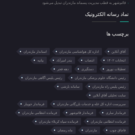
قائم‌شهر به قطب مدیریت پسماند مازندران تبدیل می‌شود
نماد رسانه الکترونیک
برچسب ها
آفاق آنلاین
اداره کل هواشناسی مازندران
استاندار مازندران
انتخابات ۱۴۰۲
انتصاب
بندر امیرآباد
بیانیه
تعطیلات نوروز
دستگیری
دهه فجر
رئیس دانشگاه علوم پزشکی مازندران
رئیس پلیس آگاهی مازندران
رئیس پلیس راه مازندران
سامانه بارشی
سایت تحلیلی آفاق آنلاین
سرپرست اداره کل غله و خدمات بازرگانی مازندران
فرماندار جویبار
فرماندار ساری
فرماندار قائم‌شهر
فرمانده انتظامي مازندران
فرمانده انتظامی مازندران
فرمانده سپاه کربلاء مازندران
قاچاق چوب
مازندران
ماه رمضان