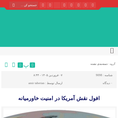
پ
گروه :
دسته‌بندی نشده
شناسه :
9098
۰۷ فروردین ۱۴۰۵ - ۸:۴۴
۰
دیدگاه
ارسال توسط :
amir taherian
افول نقش آمریکا در امنیت خاورمیانه