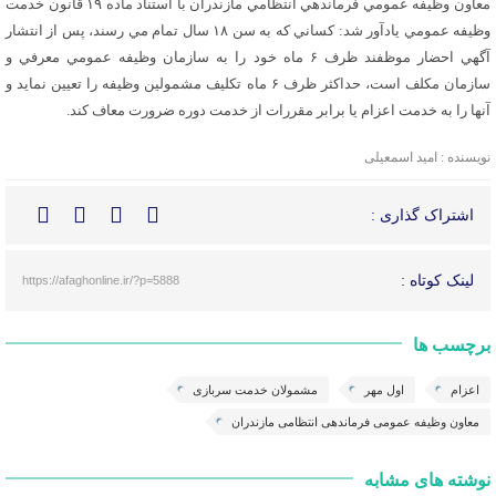
معاون وظيفه عمومي فرماندهي انتظامي مازندران با استناد ماده ۱۹ قانون خدمت
وظيفه عمومي يادآور شد: کساني که به سن ۱۸ سال تمام مي رسند، پس از انتشار
آگهي احضار موظفند ظرف ۶ ماه خود را به سازمان وظيفه عمومي معرفي و
سازمان مکلف است، حداکثر ظرف ۶ ماه تکليف مشمولين وظيفه را تعيين نمايد و
آنها را به خدمت اعزام يا برابر مقررات از خدمت دوره ضرورت معاف کند.
نویسنده : امید اسمعیلی
اشتراک گذاری :
لینک کوتاه :
https://afaghonline.ir/?p=5888
برچسب ها
اعزام
اول مهر
مشمولان خدمت سربازی
معاون وظیفه عمومی فرماندهی انتظامی مازندران
نوشته های مشابه