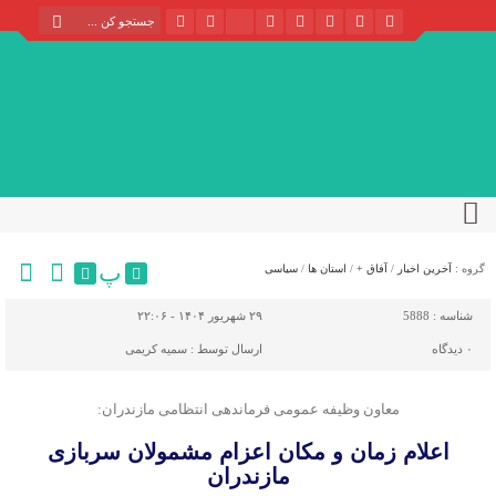
پ
گروه :
آخرین اخبار
/
آفاق +
/
استان ها
/
سیاسی
شناسه :
5888
۲۹ شهریور ۱۴۰۴ - ۲۲:۰۶
۰
دیدگاه
ارسال توسط :
سمیه کریمی
معاون وظیفه عمومی فرماندهی انتظامی مازندران:
اعلام زمان و مکان اعزام مشمولان سربازی
مازندران