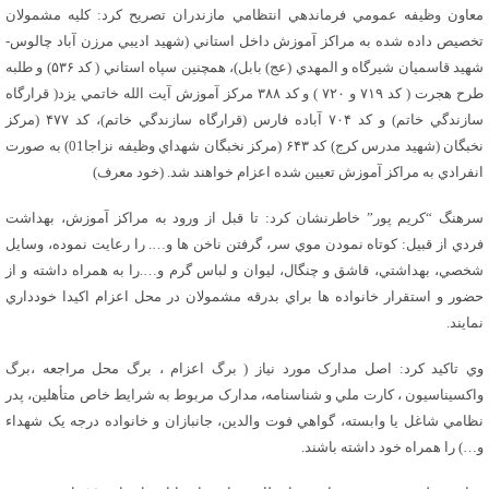
معاون وظيفه عمومي فرماندهي انتظامي مازندران تصریح کرد: کليه مشمولان
تخصيص داده شده به مراکز آموزش داخل استاني (شهيد اديبي مرزن آباد چالوس-
شهيد قاسميان شيرگاه و المهدي (عج) بابل)، همچنين سپاه استاني ( کد ۵۳۶) و طلبه
طرح هجرت ( کد ۷۱۹ و ۷۲۰ ) و کد ۳۸۸ مرکز آموزش آيت الله خاتمي يزد( قرارگاه
سازندگي خاتم) و کد ۷۰۴ آباده فارس (قرارگاه سازندگي خاتم)، کد ۴۷۷ (مرکز
نخبگان (شهيد مدرس کرج) کد ۶۴۳ (مرکز نخبگان شهداي وظيفه نزاجا01) به صورت
انفرادي به مراکز آموزش تعيين شده اعزام خواهند شد. (خود معرف)
سرهنگ “کريم پور” خاطرنشان کرد: تا قبل از ورود به مراکز آموزش، بهداشت
فردي از قبيل: کوتاه نمودن موي سر، گرفتن ناخن ها و…. را رعايت نموده، وسايل
شخصي، بهداشتي، قاشق و چنگال، ليوان و لباس گرم و….را به همراه داشته و از
حضور و استقرار خانواده ها براي بدرقه مشمولان در محل اعزام اکيدا خودداري
نمايند.
وي تاکيد کرد: اصل مدارک مورد نياز ( برگ اعزام ، برگ محل مراجعه ،برگ
واکسيناسيون ، کارت ملي و شناسنامه، مدارک مربوط به شرايط خاص متأهلين، پدر
نظامي شاغل يا وابسته، گواهي فوت والدين، جانبازان و خانواده درجه يک شهداء
و…) را همراه خود داشته باشند.