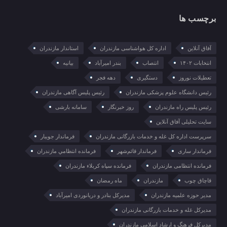
برچسب ها
آفاق آنلاین
اداره کل هواشناسی مازندران
استاندار مازندران
انتخابات ۱۴۰۲
انتصاب
بندر امیرآباد
بیانیه
تعطیلات نوروز
دستگیری
دهه فجر
رئیس دانشگاه علوم پزشکی مازندران
رئیس پلیس آگاهی مازندران
رئیس پلیس راه مازندران
روز خبرنگار
سامانه بارشی
سایت تحلیلی آفاق آنلاین
سرپرست اداره کل غله و خدمات بازرگانی مازندران
فرماندار جویبار
فرماندار ساری
فرماندار قائم‌شهر
فرمانده انتظامي مازندران
فرمانده انتظامی مازندران
فرمانده سپاه کربلاء مازندران
قاچاق چوب
مازندران
ماه رمضان
مدیر حوزه علمیه مازندران
مدیرکل بنادر و دریانوردی امیرآباد
مدیرکل غله و خدمات بازرگانی مازندران
مدیرکل فرهنگ و ارشاد اسلامی مازندران