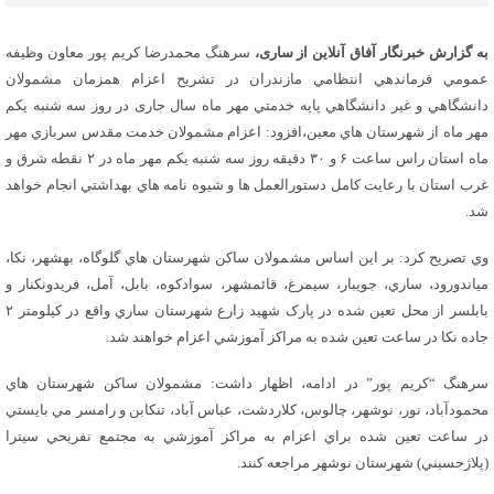
به گزارش خبرنگار آفاق آنلاین از ساری،
سرهنگ محمدرضا کريم پور معاون وظيفه
عمومي فرماندهي انتظامي مازندران در تشریح اعزام همزمان مشمولان
دانشگاهي و غير دانشگاهي پايه خدمتي مهر ماه سال جاری در روز سه شنبه يکم
مهر ماه از شهرستان هاي معين،افزود: اعزام مشمولان خدمت مقدس سربازي مهر
ماه استان راس ساعت ۶ و ۳۰ دقيقه روز سه شنبه يکم مهر ماه در ۲ نقطه شرق و
غرب استان با رعايت کامل دستورالعمل ها و شيوه نامه هاي بهداشتي انجام خواهد
شد.
وي تصريح کرد: بر اين اساس مشمولان ساکن شهرستان هاي گلوگاه، بهشهر، نکا،
مياندورود، ساري، جويبار، سيمرغ، قائمشهر، سوادکوه، بابل، آمل، فريدونکنار و
بابلسر از محل تعين شده در پارک شهيد زارع شهرستان ساري واقع در کيلومتر ۲
جاده نکا در ساعت تعين شده به مراکز آموزشي اعزام خواهند شد.
سرهنگ “کريم پور” در ادامه، اظهار داشت: مشمولان ساکن شهرستان هاي
محمودآباد، نور، نوشهر، چالوس، کلاردشت، عباس آباد، تنکابن و رامسر مي بايستي
در ساعت تعين شده براي اعزام به مراکز آموزشي به مجتمع نفريحي سيترا
(پلاژحسيني) شهرستان نوشهر مراجعه کنند.