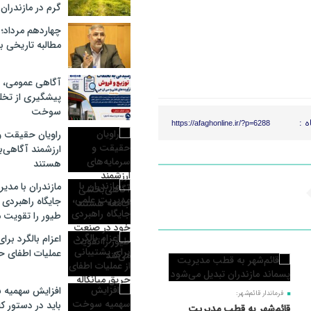
گرم در مازندران
چهاردهم مرداد؛
مطالبه تاریخی بر
آگاهی عمومی، گ
پیشگیری از تخل
سوخت
ه :
https://afaghonline.ir/?p=6288
راویان حقیقت و
ارزشمند آگاهی‌
هستند
مازندران با مدی
جایگاه راهبردی
طیور را تقویت م
اعزام بالگرد برا
عملیات اطفای حر
افزایش سهمیه 
فرماندار قائم‌شهر:
باید در دستور کا
قائم‌شهر به قطب مدیریت