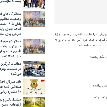
پسماند مازندران
ذخائر کالاهای ا
وضعیت مطلوب؛ ت
پایان ۰۵
آماده اجرای پایل
طرحی برای سامان
 بینی هواشناسی مازندران براساس تجزیه
روز تا ‌‌جمعه دوم آبان ماه سال جاری به
ذخائر کالاهای ا
ی‌آینده لحاظ خواهد شد.
در بهترین وضعیت
تأمین گندم و آرد
سال ۱۴۰۵ تضمین شده است
رگبار پراکنده
مطالبات کارگران
در نشست ویژه
می‌شود
باند سارقان احشا
رش پراکنده
متلاشی شد؛ اع
۴۰ میلیارد ریالی
ش نسبی دما
هشدار رگبار و ر
ارتفاعات استان 