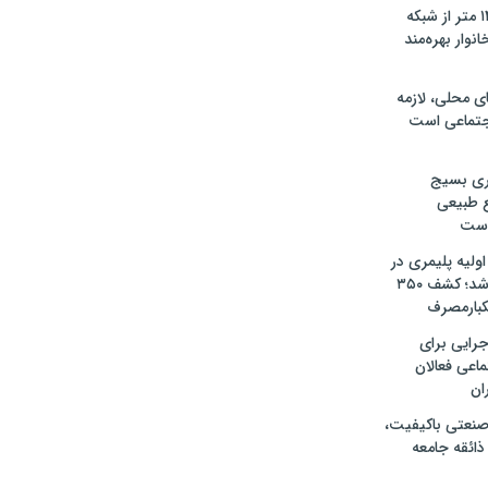
آغاز نوسازی ۱۴۰۰ متر از شبکه
اوکسر؛ ۲۰۰ خانوار بهره‌مند
ی محلی، لازمه
جتماعی است
اری بسیج
ع طبیعی
 است
 اولیه پلیمری در
ساری شناسایی شد؛ کشف ۳۵۰
یکبارمصرف
جرایی برای
اعی فعالان
ان
صنعتی باکیفیت،
ذائقه جامعه