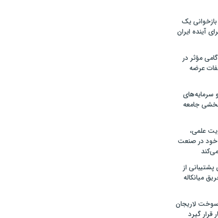
 بازخوانی یک
ای آینده ایران
امی مؤثر در
فات عرضه
 سرمایه‌های
بخشی جامعه
ریت علمی،
 خود در صنعت
ی‌کند
ی پشتیبانی از
یق میانکاله
سوخت لاریجان
ر قرار گیرد