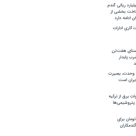
ار میلیارد ریالی گندم
رداخت بخشی از
ن ادامه دارد
 کاری ادارات
وستای هفت‌تن
رب پایدار
د
اه وحدت، بصیرت
یران است
۴۵۰ مگاوات برق از ترکیه
 پتروشیمی‌ها
 تومان برای
ندمکاران