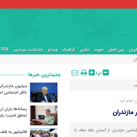
یران
بین الملل
صوت
عکس
گرافیک
ویدئو
یادداشت سردبیر
PDF ها
ان
پ
جدیدترین خبرها
ی
میلیون مازندرانی
ناظر اجتماعی اس
اعلام کرد:
رسانه‌ها یاران ا
 مازندران
تحقق امنیت پای
سی مازندران از آسمان غالبا صاف تا
قائم‌شهر به قط