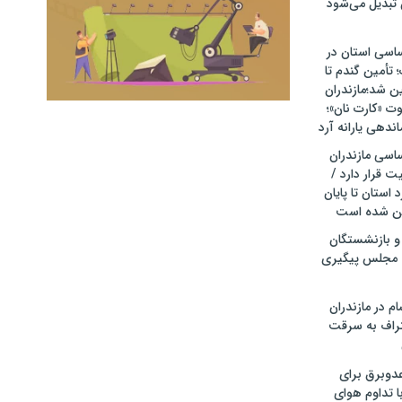
 تبدیل می‌شود
ساسی استان در
أمین گندم تا
۱۴ تضمین شد؛مازندران
وت «کارت نان»؛
دهی یارانه آرد
ساسی مازندران
 قرار دارد /
 استان تا پایان
 و بازنشستگان
 مجلس پیگیری
م در مازندران
تراف به سرقت
عدوبرق برای
با تداوم هوای