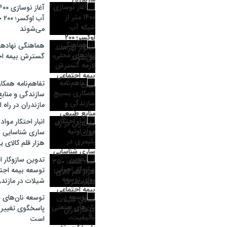
آب 
می‌شوند
هماهنگی نهادها
گسترش بیمه ا
تفاهم‌نامه همک
سازندگی و مناب
مازندران در راه
انبار احتکار مواد
هزار قلم کالای 
تدوین سازوکار ا
توسعه بیمه اجتم
شیلات در مازندر
توسعه نان‌های 
پاسخگوی تغییر 
است